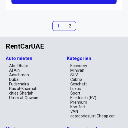
1
2
RentCarUAE
Auto mieten
Kategorien
Abu Dhabi
Economy
Al Ain
Minivan
Adschman
SUV
Dubai
Cabrio
Fudschaira
Geschäft
Ras al-Khaimah
Luxus
cities.Sharjah
Sport
Umm al-Quwain
Elektrisch (EV)
Premium
Komfort
VAN
categoriesList.Cheap car