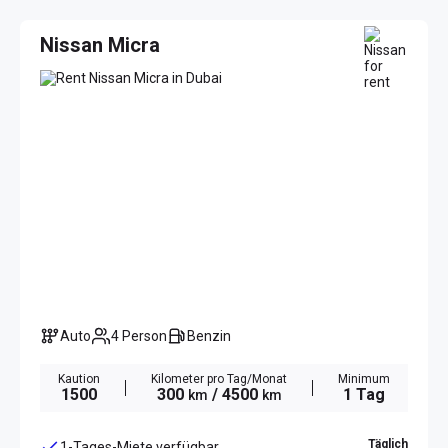
Nissan Micra
Auto
4 Person
Benzin
Kaution
Kilometer pro Tag/Monat
Minimum
1500
300
/ 4500
1 Tag
km
km
Täglich
1-Tages-Miete verfügbar