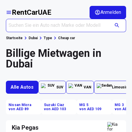
RentCarUAE
Anmelden
Startseite
Dubai
Type
Cheap car
Billige Mietwagen in
Dubai
Alle Autos
SUV
VAN
Limousine
Nissan Micra
Suzuki Ciaz
MG 5
MG 3
von AED 89
von AED 103
von AED 109
von AED 
Kia Pegas