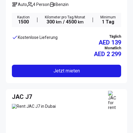
Auto
4 Person
Benzin
Kaution
Kilometer pro Tag/Monat
Minimum
1500
300
/ 4500
1 Tag
km
km
Täglich
Kostenlose Lieferung
AED 139
Monatlich
AED
2 299
Jetzt mieten
JAC J7