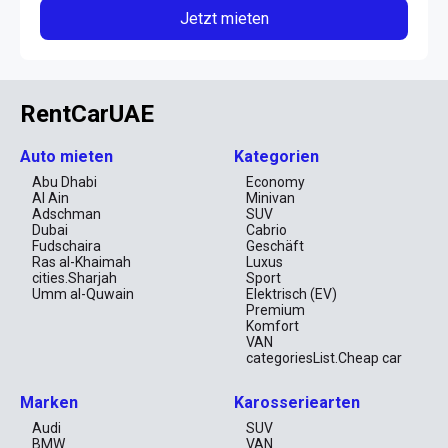
Jetzt mieten
RentCarUAE
Auto mieten
Kategorien
Abu Dhabi
Economy
Al Ain
Minivan
Adschman
SUV
Dubai
Cabrio
Fudschaira
Geschäft
Ras al-Khaimah
Luxus
cities.Sharjah
Sport
Umm al-Quwain
Elektrisch (EV)
Premium
Komfort
VAN
categoriesList.Cheap car
Marken
Karosseriearten
Audi
SUV
BMW
VAN