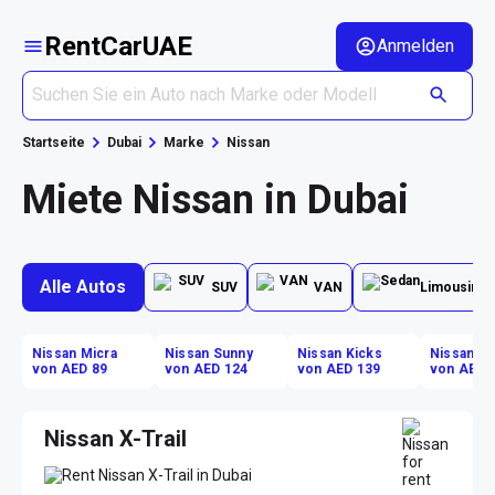
RentCarUAE
Anmelden
Startseite
Dubai
Marke
Nissan
Miete Nissan in Dubai
Alle Autos
SUV
VAN
Limousine
Nissan Micra
Nissan Sunny
Nissan Kicks
Nissan Ki
von AED 89
von AED 124
von AED 139
von AED 
Nissan X-Trail