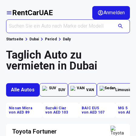
RentCarUAE
Anmelden
Startseite
Dubai
Period
Daily
Taglich Auto zu
vermieten in Dubai
Alle Autos
SUV
VAN
Limousine
Nissan Micra
Suzuki Ciaz
BAIC EU5
MG 5
von AED 89
von AED 103
von AED 107
von AED 
Toyota Fortuner