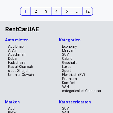
1
2
3
4
5
…
12
RentCarUAE
Auto mieten
Kategorien
Abu Dhabi
Economy
Al Ain
Minivan
Adschman
SUV
Dubai
Cabrio
Fudschaira
Geschäft
Ras al-Khaimah
Luxus
cities.Sharjah
Sport
Umm al-Quwain
Elektrisch (EV)
Premium
Komfort
VAN
categoriesList.Cheap car
Marken
Karosseriearten
Audi
SUV
BMW
VAN