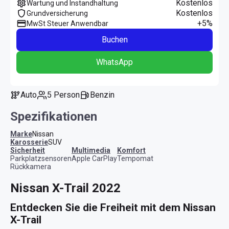
Kostenlos
Wartung und Instandhaltung
Kostenlos
Grundversicherung
+5%
MwSt Steuer Anwendbar
Buchen
WhatsApp
Auto
5 Person
Benzin
Spezifikationen
Marke
Nissan
Karosserie
SUV
Sicherheit
Multimedia
Komfort
Parkplatzsensoren
Apple CarPlay
Tempomat
Rückkamera
Nissan X-Trail 2022
Entdecken Sie die Freiheit mit dem Nissan 
X-Trail