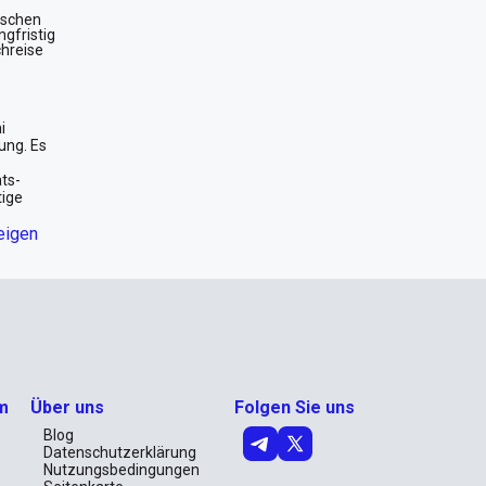
mischen
ngfristig
chreise
i
ung. Es
ts-
tige
rag eine
eigen
edoch
hen.
agenden
wohl für
 Dieses
Genießen
m
Über uns
Folgen Sie uns
Blog
Datenschutzerklärung
Nutzungsbedingungen