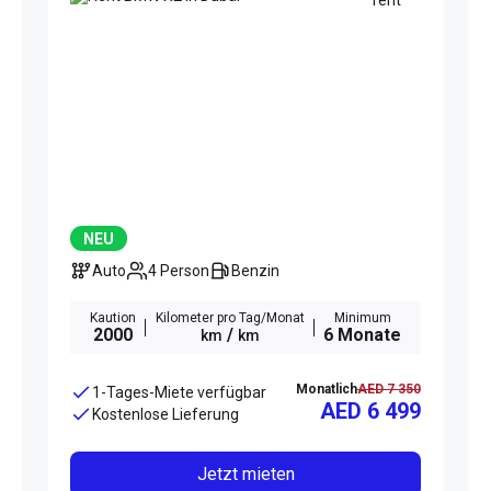
NEU
Auto
4 Person
Benzin
Kaution
Kilometer pro Tag/Monat
Minimum
2000
/
6 Monate
km
km
Monatlich
AED 7 350
1-Tages-Miete verfügbar
AED 6 499
Kostenlose Lieferung
Jetzt mieten