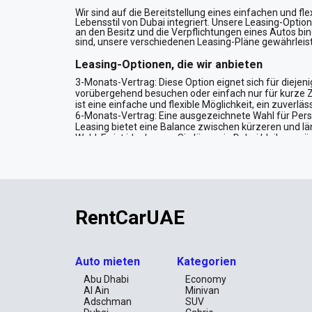
Wir sind auf die Bereitstellung eines einfachen und fl
Lebensstil von Dubai integriert. Unsere Leasing-Optio
an den Besitz und die Verpflichtungen eines Autos bi
sind, unsere verschiedenen Leasing-Pläne gewährleiste
Leasing-Optionen, die wir anbieten
3-Monats-Vertrag: Diese Option eignet sich für diejen
vorübergehend besuchen oder einfach nur für kurze Ze
ist eine einfache und flexible Möglichkeit, ein zuverlä
6-Monats-Vertrag: Eine ausgezeichnete Wahl für Pers
Leasing bietet eine Balance zwischen kürzeren und lä
Wahl. Es ist ideal, wenn Sie länger in Dubai bleiben 
9-Monats-Vertrag: Wenn Sie ein Leasing suchen, das zw
ausgezeichnete Wahl. Diese Option ist gut geeignet für
nicht für ein ganzes Jahr binden möchten. Es bietet ein
12-Monats-Vertrag: Für diejenigen, die ein Fahrzeug 
Wert. Dieser Plan bietet niedrigere monatliche Raten 
Privatpersonen als auch für Unternehmen, die ein zuv
RentCarUAE
24-Monats-Vertrag: Wenn Sie die längste Leasing-Opt
langfristige Leasing ist ideal, wenn Sie eine stabile
Sie die Vorteile, ein neues Auto für zwei Jahre zu ein
Was Sie für das Leasing eines Autos benöti
Auto mieten
Kategorien
Identifikation:
Abu Dhabi
Economy
Reisepass
Al Ain
Minivan
UAE-Residenzvisum, Emirates ID (für Einwohner)
Adschman
SUV