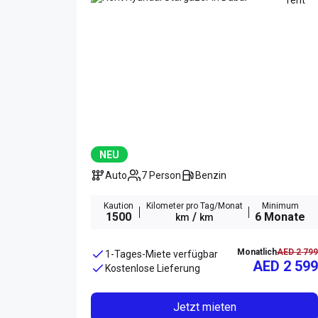
NEU
Auto
7 Person
Benzin
Kaution
Kilometer pro Tag/Monat
Minimum
1500
/
6 Monate
km
km
Monatlich
AED 2 799
1-Tages-Miete verfügbar
AED 2 599
Kostenlose Lieferung
Jetzt mieten