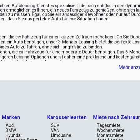
exiblen Autoleasing-Dienstes spezialisiert, der sich nahtlos in den dyna
nen ermöglichen es Ihnen, ein neues Fahrzeug zu genießen, ohne sich la
nden zu müssen. Egal, ob Sie ein ansässiger Bewohner oder nur auf Dur
n, dass Sie das perfekte Auto für Ihre Situation finden.
igen, die ein Fahrzeug für einen kurzen Zeitraum benötigen. Ob Sie Duba
it ein Auto benötigen, unser 3-Monats-Leasing bietet die perfekte Lös
ssiges Auto zu fahren, ohne sich langfristig zu binden.
onen, die ein Fahrzeug für eine moderate Dauer benötigen. Das 6-Mona
ngeren Leasing-Optionen und ist daher eine praktische und kostengüns
möchten, jedoch keinen Jahresvertrag möchten.
ischen kurz- und langfristigen Optionen liegt, ist unser 9-Monats-Vert
Mehr anz
 diejenigen, die ein Auto für einen längeren Zeitraum benötigen, sich j
e kostengünstige Lösung und gleichzeitig die Flexibilität, die Sie brauc
für ein ganzes Jahr benötigen, bietet unser 12-Monats-Leasing hervorr
im Vergleich zu kürzeren Leasing-Zeiten und ist eine praktische Wahl so
erlässiges Auto für ein ganzes Jahr benötigen.
ion suchen, bietet unser 24-Monats-Leasing die größten Einsparungen.
, kostengünstige Option mit niedrigen monatlichen Zahlungen wünschen. 
em reduzierten Preis zu fahren.
gen
Marken
Karosseriearten
Miete nach Zeitrau
Audi
SUV
Tagesmiete
BMW
VAN
Wochenmiete
Hyundai
Limousine
Monatsmiete