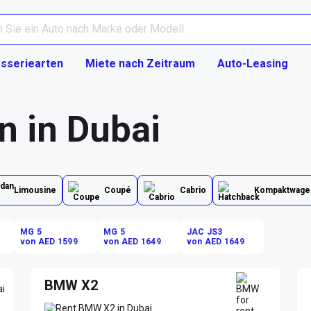
sseriearten
Miete nach Zeitraum
Auto-Leasing
n in Dubai
Limousine
Coupé
Cabrio
Kompaktwage
MG 5
MG 5
JAC JS3
von AED 1599
von AED 1649
von AED 1649
BMW X2