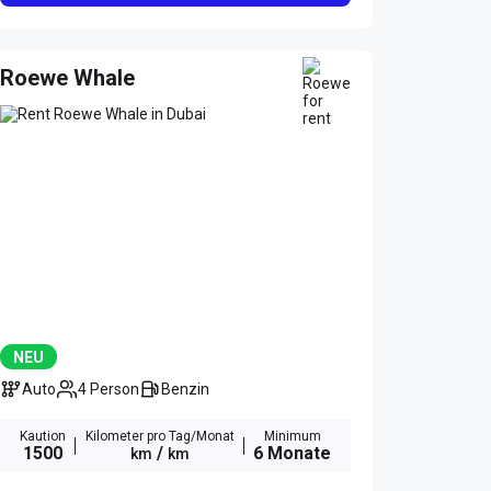
Roewe Whale
NEU
Auto
4 Person
Benzin
Kaution
Kilometer pro Tag/Monat
Minimum
1500
/
6 Monate
km
km