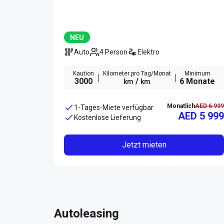
NEU
Auto
4 Person
Elektro
Kaution
Kilometer pro Tag/Monat
Minimum
3000
/
6 Monate
km
km
Monatlich
AED 6 999
1-Tages-Miete verfügbar
AED 5 999
Kostenlose Lieferung
Jetzt mieten
Autoleasing