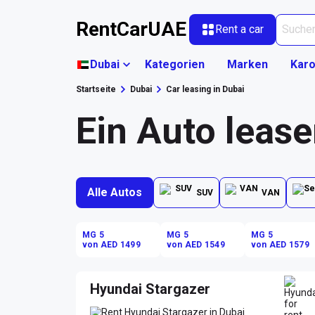
RentCarUAE
Rent a car
Dubai
Kategorien
Marken
Karo
Startseite
Dubai
Car leasing in Dubai
Ein Auto lease
Alle Autos
SUV
VAN
MG 5
MG 5
MG 5
von AED 1499
von AED 1549
von AED 1579
Hyundai Stargazer