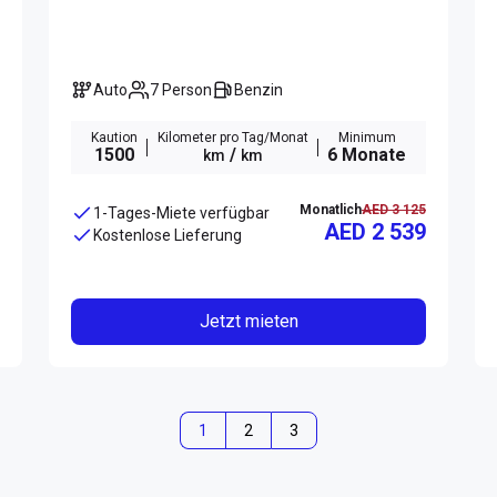
Auto
7 Person
Benzin
Kaution
Kilometer pro Tag/Monat
Minimum
1500
/
6 Monate
km
km
Monatlich
AED 3 125
1-Tages-Miete verfügbar
AED 2 539
Kostenlose Lieferung
Jetzt mieten
1
2
3