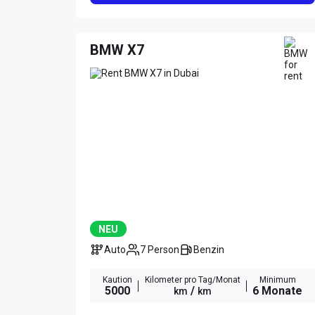
BMW X7
NEU
Auto
7 Person
Benzin
Kaution
Kilometer pro Tag/Monat
Minimum
5000
/
6 Monate
km
km