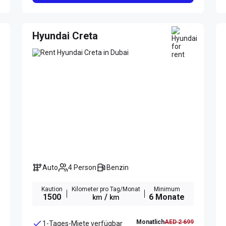
Hyundai Creta
Auto
4 Person
Benzin
Kaution
Kilometer pro Tag/Monat
Minimum
1500
/
6 Monate
km
km
Monatlich
AED 2 699
1-Tages-Miete verfügbar