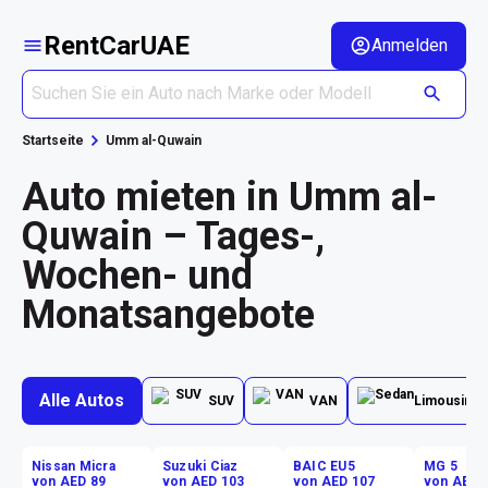
RentCarUAE
Anmelden
Startseite
Umm al-Quwain
Auto mieten in Umm al-
Quwain – Tages-,
Wochen- und
Monatsangebote
Alle Autos
SUV
VAN
Limousine
Nissan Micra
Suzuki Ciaz
BAIC EU5
MG 5
von AED 89
von AED 103
von AED 107
von AED 