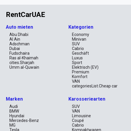
RentCarUAE
Auto mieten
Kategorien
Abu Dhabi
Economy
Al Ain
Minivan
Adschman
SUV
Dubai
Cabrio
Fudschaira
Geschäft
Ras al-Khaimah
Luxus
cities.Sharjah
Sport
Umm al-Quwain
Elektrisch (EV)
Premium
Komfort
VAN
categoriesList.Cheap car
Marken
Karosseriearten
Audi
SUV
BMW
VAN
Hyundai
Limousine
Mercedes-Benz
Coupé
MG
Cabrio
Tesla
Kompaktwagen