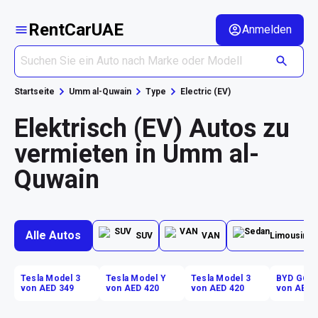
RentCarUAE
Anmelden
Startseite
Umm al-Quwain
Type
Electric (EV)
Elektrisch (EV) Autos zu
vermieten in Umm al-
Quwain
Alle Autos
SUV
VAN
Limousine
Tesla Model 3
Tesla Model Y
Tesla Model 3
BYD G6
von AED 349
von AED 420
von AED 420
von AED 