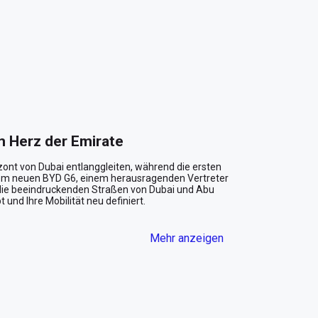
m Herz der Emirate
zont von Dubai entlanggleiten, während die ersten 
dem neuen BYD G6, einem herausragenden Vertreter 
 die beeindruckenden Straßen von Dubai und Abu 
 und Ihre Mobilität neu definiert.

Mehr anzeigen
s ist ein Ausdruck von Klasse und 
mert im Sonnenlicht der Emirate, während das 
tige ausstrahlt, der in den großzügigen Boulevards 
 einzigartig zur Geltung kommt. Die behagliche 
er Ruhe und Komfort — ein perfekter Rückzugsort 
fte.
