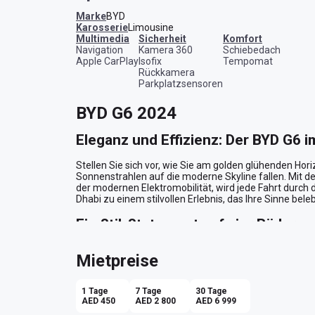
Marke
BYD
Karosserie
Limousine
Multimedia
Sicherheit
Komfort
Navigation
Kamera 360
Schiebedach
Apple CarPlay
Isofix
Tempomat
Rückkamera
Parkplatzsensoren
BYD G6 2024
Eleganz und Effizienz: Der BYD G6 i
Stellen Sie sich vor, wie Sie am golden glühenden Hori
Sonnenstrahlen auf die moderne Skyline fallen. Mit 
der modernen Elektromobilität, wird jede Fahrt durch
Dhabi zu einem stilvollen Erlebnis, das Ihre Sinne belebt
Ein Stil-Statement auf vier Rädern
Der BYD G6 ist mehr als nur ein Fortbewegungsmittel; e
Mietpreise
Zukunftsorientierung. Sein silbernes Exterieur schim
elegante, zurückhaltende Design einen Hauch von Pres
von Dubai und den künstlerischen Alleen von Abu Dhabi
1 Tage
7 Tage
30 Tage
beige Innenausstattung empfängt Sie in einer Oase d
AED 450
AED 2 800
AED 6 999
nach einem langen Tag voller Erkundungen und Geschä