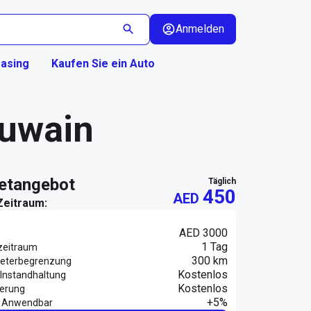
Anmelden
asing
Kaufen Sie ein Auto
Quwain
ietangebot
täglich
450
AED
Zeitraum:
AED 3000
1 Tag
zeitraum
300 km
eterbegrenzung
Kostenlos
Instandhaltung
Kostenlos
herung
+5%
 Anwendbar