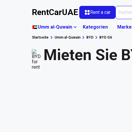
RentCarUAE
Rent a car
Umm al-Quwain
Kategorien
Marke
Startseite
Umm al-Quwain
BYD
BYD G6
Mieten Sie 