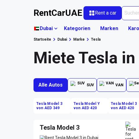
RentCarUAE
Rent a car
Dubai
Kategorien
Marken
Karo
Startseite
Dubai
Marke
Tesla
Miete Tesla in
Alle Autos
SUV
VAN
Tesla Model 3
Tesla Model Y
Tesla Model 3
von AED 349
von AED 420
von AED 420
Tesla Model 3