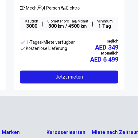
Mech
4 Person
Elektro
Kaution
Kilometer pro Tag/Monat
Minimum
3000
300
/ 4500
1 Tag
km
km
Täglich
1-Tages-Miete verfügbar
AED 349
Kostenlose Lieferung
Monatlich
AED
6 499
Jetzt mieten
Marken
Karosseriearten
Miete nach Zeitrau