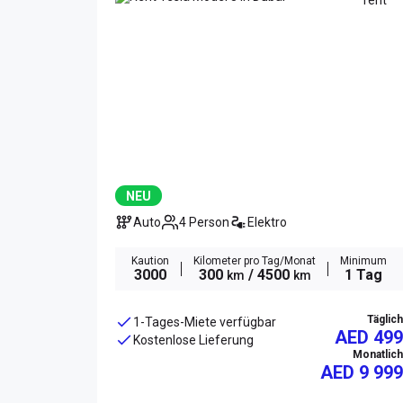
NEU
Auto
4 Person
Elektro
Kaution
Kilometer pro Tag/Monat
Minimum
3000
300
/ 4500
1 Tag
km
km
Täglich
1-Tages-Miete verfügbar
AED 499
Kostenlose Lieferung
Monatlich
AED
9 999