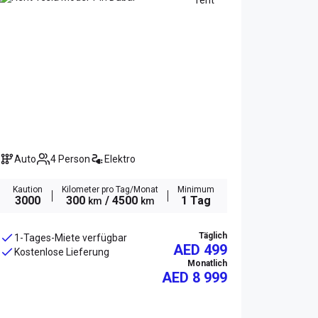
Auto
4 Person
Elektro
Kaution
Kilometer pro Tag/Monat
Minimum
3000
300
/ 4500
1 Tag
km
km
Täglich
1-Tages-Miete verfügbar
AED 499
Kostenlose Lieferung
Monatlich
AED
8 999