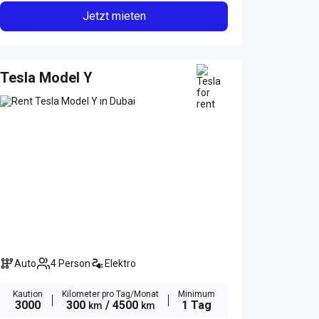
Jetzt mieten
Tesla Model Y
Auto
4 Person
Elektro
Kaution
Kilometer pro Tag/Monat
Minimum
3000
300
/ 4500
1 Tag
km
km