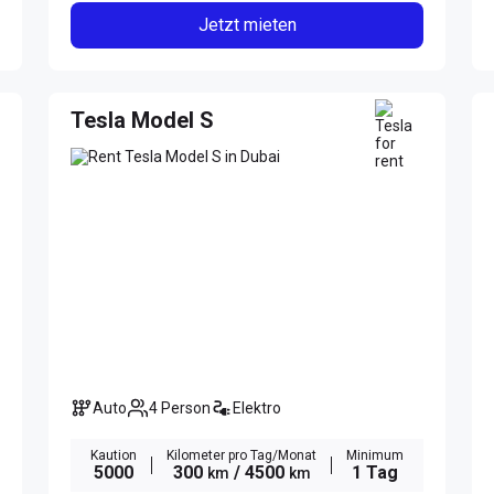
Jetzt mieten
Tesla Model S
Auto
4 Person
Elektro
Kaution
Kilometer pro Tag/Monat
Minimum
5000
300
/ 4500
1 Tag
km
km