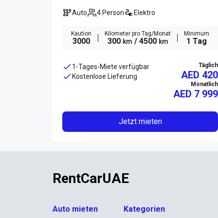
Auto
4 Person
Elektro
Kaution
Kilometer pro Tag/Monat
Minimum
3000
300
/ 4500
1 Tag
km
km
Täglich
1-Tages-Miete verfügbar
AED 420
Kostenlose Lieferung
Monatlich
AED
7 999
Jetzt mieten
RentCarUAE
Auto mieten
Kategorien