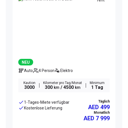
NEU
Auto
4 Person
Elektro
Kaution
Kilometer pro Tag/Monat
Minimum
3000
300
/ 4500
1 Tag
km
km
Täglich
1-Tages-Miete verfügbar
AED 499
Kostenlose Lieferung
Monatlich
AED
7 999