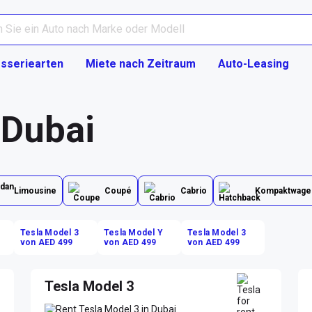
sseriearten
Miete nach Zeitraum
Auto-Leasing
 Dubai
Limousine
Coupé
Cabrio
Kompaktwage
Tesla Model 3
Tesla Model Y
Tesla Model 3
von AED 499
von AED 499
von AED 499
Tesla Model 3