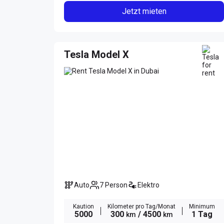
Jetzt mieten
Tesla Model X
Auto
7 Person
Elektro
Kaution
Kilometer pro Tag/Monat
Minimum
5000
300
/ 4500
1 Tag
km
km