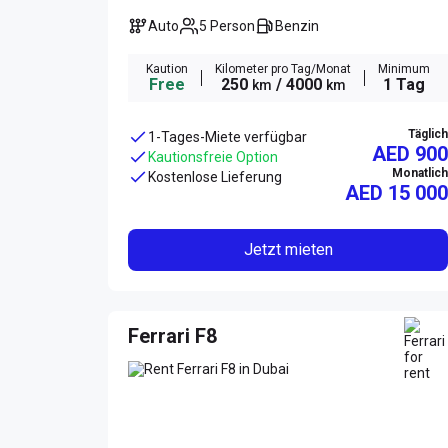
Auto
5 Person
Benzin
Kaution
Kilometer pro Tag/Monat
Minimum
Free
250
/ 4000
1 Tag
km
km
Täglich
1-Tages-Miete verfügbar
AED 900
Kautionsfreie Option
Monatlich
Kostenlose Lieferung
AED
15 000
Jetzt mieten
Ferrari F8