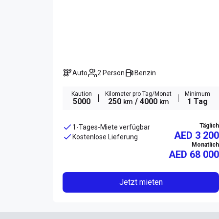
Auto
2 Person
Benzin
Kaution
Kilometer pro Tag/Monat
Minimum
5000
250
/ 4000
1 Tag
km
km
Täglich
1-Tages-Miete verfügbar
AED 3 200
Kostenlose Lieferung
Monatlich
AED
68 000
Jetzt mieten