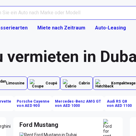
sseriearten
Miete nach Zeitraum
Auto-Leasing
u vermieten in Duba
Limousine
Coupé
Cabrio
Kompaktwage
rvette
Porsche Cayenne
Mercedes-Benz AMG GT
Audi RS Q8
von AED 900
von AED 1000
von AED 1100
Ford Mustang