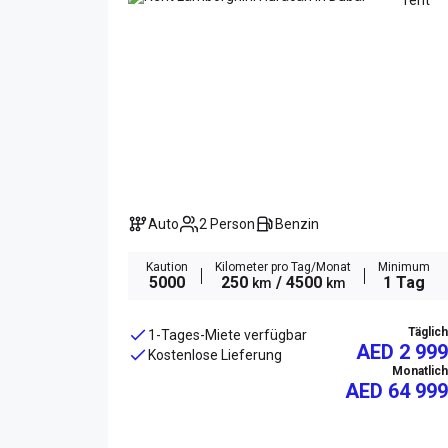
Auto
2 Person
Benzin
Kaution
Kilometer pro Tag/Monat
Minimum
5000
250
/ 4500
1 Tag
km
km
Täglich
1-Tages-Miete verfügbar
AED 2 999
Kostenlose Lieferung
Monatlich
AED
64 999