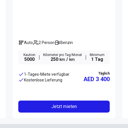
Auto
2 Person
Benzin
Kaution
Kilometer pro Tag/Monat
Minimum
5000
250
/
1 Tag
km
km
Täglich
1-Tages-Miete verfügbar
AED 3 400
Kostenlose Lieferung
Jetzt mieten