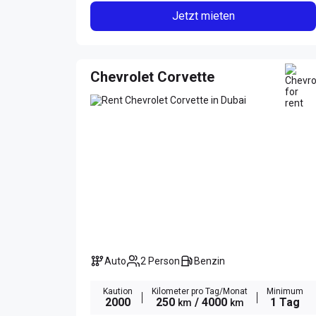
Jetzt mieten
Chevrolet Corvette
Auto
2 Person
Benzin
Kaution
Kilometer pro Tag/Monat
Minimum
2000
250
/ 4000
1 Tag
km
km