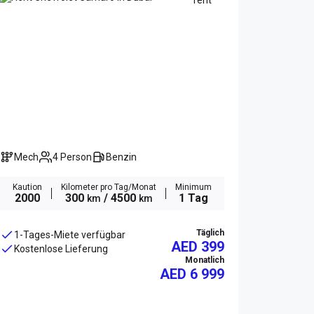
Mech
4 Person
Benzin
Kaution
Kilometer pro Tag/Monat
Minimum
2000
300
/ 4500
1 Tag
km
km
Täglich
1-Tages-Miete verfügbar
AED 399
Kostenlose Lieferung
Monatlich
AED
6 999