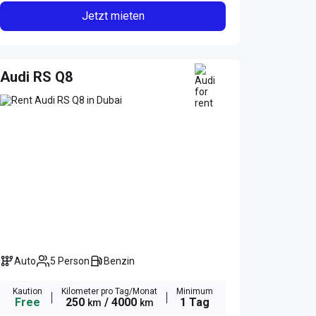
Jetzt mieten
Audi RS Q8
Auto
5 Person
Benzin
Kaution
Kilometer pro Tag/Monat
Minimum
Free
250
/ 4000
1 Tag
km
km