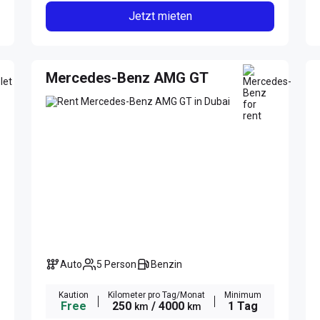
Jetzt mieten
Mercedes-Benz AMG GT
Auto
5 Person
Benzin
Kaution
Kilometer pro Tag/Monat
Minimum
Free
250
/ 4000
1 Tag
km
km