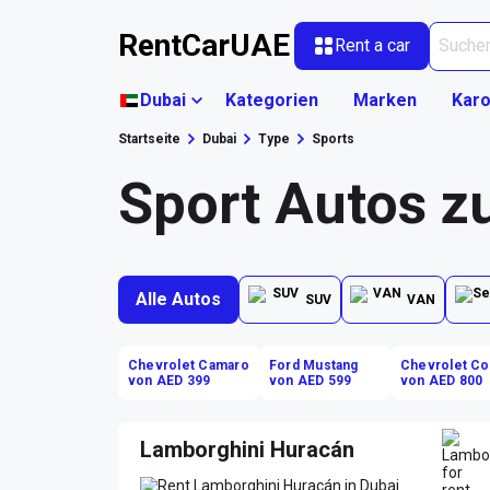
RentCarUAE
Rent a car
Dubai
Kategorien
Marken
Karo
Startseite
Dubai
Type
Sports
Sport Autos z
Alle Autos
SUV
VAN
Chevrolet Camaro
Ford Mustang
Chevrolet Co
von AED 399
von AED 599
von AED 800
Lamborghini Huracán