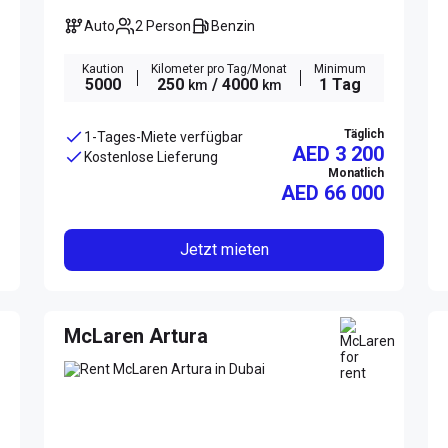
Auto
2 Person
Benzin
Kaution
Kilometer pro Tag/Monat
Minimum
5000
250
/ 4000
1 Tag
km
km
Täglich
1-Tages-Miete verfügbar
AED 3 200
Kostenlose Lieferung
Monatlich
AED
66 000
Jetzt mieten
McLaren Artura