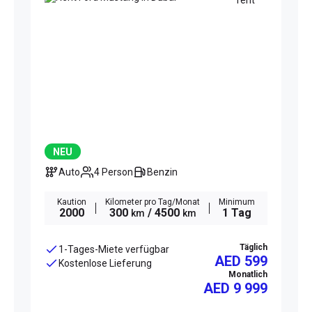
NEU
Auto
4 Person
Benzin
Kaution
Kilometer pro Tag/Monat
Minimum
2000
300
/ 4500
1 Tag
km
km
Täglich
1-Tages-Miete verfügbar
AED 599
Kostenlose Lieferung
Monatlich
AED
9 999