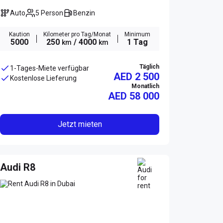
Auto
5 Person
Benzin
Kaution
Kilometer pro Tag/Monat
Minimum
5000
250
/ 4000
1 Tag
km
km
Täglich
1-Tages-Miete verfügbar
AED 2 500
Kostenlose Lieferung
Monatlich
AED
58 000
Jetzt mieten
Audi R8