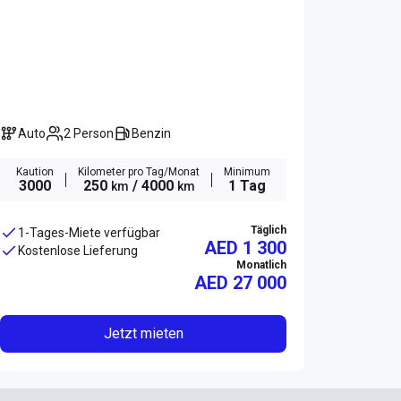
Auto
2 Person
Benzin
Kaution
Kilometer pro Tag/Monat
Minimum
3000
250
/ 4000
1 Tag
km
km
Täglich
1-Tages-Miete verfügbar
AED 1 300
Kostenlose Lieferung
Monatlich
AED
27 000
Jetzt mieten