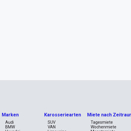
Marken
Karosseriearten
Miete nach Zeitrau
Audi
SUV
Tagesmiete
BMW
VAN
Wochenmiete