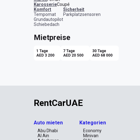
Karosserie
Coupé
Komfort
Sicherheit
Tempomat
Parkplatzsensoren
Grundautopilot
Schiebedach
Mietpreise
1 Tage
7 Tage
30 Tage
AED 3 200
AED 20 500
AED 68 000
RentCarUAE
Auto mieten
Kategorien
Abu Dhabi
Economy
Al Ain
Minivan