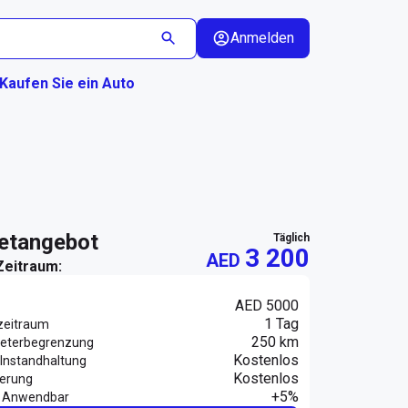
Anmelden
Kaufen Sie ein Auto
ietangebot
täglich
3 200
AED
Zeitraum:
AED 5000
1 Tag
zeitraum
250 km
eterbegrenzung
Kostenlos
Instandhaltung
Kostenlos
herung
+5%
 Anwendbar