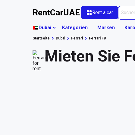
RentCarUAE
Rent a car
Dubai
Kategorien
Marken
Karo
Startseite
Dubai
Ferrari
Ferrari F8
Mieten Sie Fe