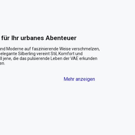
5 für Ihr urbanes Abenteuer
und Moderne auf faszinierende Weise verschmelzen, 
elegante Silberling vereint Stil, Komfort und 
all jene, die das pulsierende Leben der VAE erkunden 
n.

Mehr anzeigen
er MG 5 eine unvergessliche Fahrt durch die 
ie Sie auf dem Sheikh Zayed Road dahingleiten, die 
onie zwischen Mensch und Maschine. Die fließende 
e strahlen eine subtile Eleganz aus, die Ihre Fahrt 
 durchdachte Ausstattung, die auf Ihre Bedürfnisse 
ne sanfte Fahrt, so dass Sie sich ganz auf die 