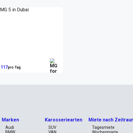
ple CarPlay bleiben Sie während der Fahrt stets 
Straßen und genießen Ihre Lieblingsmusik in 
t ein Teil Ihres Lebensstils, im hektischen Treiben 
ahreigenschaften und die präzise Steuerung 
 Geschwindigkeitsregelung sorgt dafür, dass lange 
eim Ausflug zur Corniche von Abu Dhabi oder beim 
 117
pro Tag
er mehrere Wochen in der Stadt verbringen, der MG 
sen. Mit einem Wochenpreis von nur 652 AED oder 
pläne nach Belieben zu gestalten. Dabei genießen Sie 
ielfalt der Emirate auszukosten – von den 
tenlandschaften.

isch ansprechend, sondern bieten auch ausreichend 
bendessen in einem der erstklassigen Restaurants 
Marken
Karosseriearten
Miete nach Zeitrau
 von Abu Dhabi, dieser Wagen begleitet Sie stilvoll 
Audi
SUV
Tagesmiete
BMW
VAN
Wochenmiete