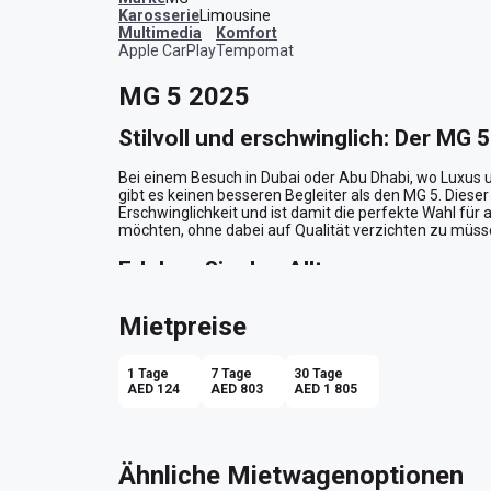
Karosserie
Limousine
Multimedia
Komfort
Apple CarPlay
Tempomat
MG 5 2025
Stilvoll und erschwinglich: Der MG 
Bei einem Besuch in Dubai oder Abu Dhabi, wo Luxus 
gibt es keinen besseren Begleiter als den MG 5. Dieser 
Erschwinglichkeit und ist damit die perfekte Wahl für 
möchten, ohne dabei auf Qualität verzichten zu müsse
Erleben Sie den Alltag neu
Mit einem täglichen Mietpreis von nur 108 AED bietet d
Mietpreise
glitzernden Straßen der Stadt. Stellen Sie sich vor, w
Skyline von Dubai im Rückspiegel – ein Bild der Harm
Form des silbernen Karosserie und die weißen Ledersitz
1 Tage
7 Tage
30 Tage
zu einem stilvollen Statement machen.

AED 124
AED 803
AED 1 805
Technologie trifft auf Komfort
Wenn Sie in den MG 5 einsteigen, fühlen Sie sofort die
Ähnliche Mietwagenoptionen
abgestimmt ist. Das automatische Getriebe sorgt für ei