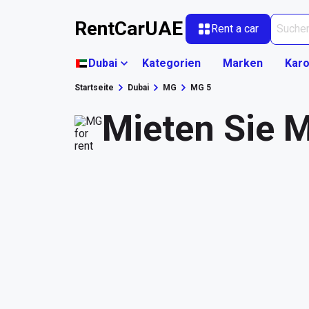
RentCarUAE
Rent a car
Dubai
Kategorien
Marken
Karo
Startseite
Dubai
MG
MG 5
Mieten Sie M