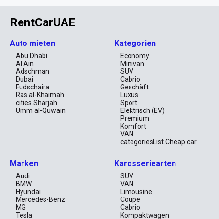
RentCarUAE
Auto mieten
Kategorien
Abu Dhabi
Economy
Al Ain
Minivan
Adschman
SUV
Dubai
Cabrio
Fudschaira
Geschäft
Ras al-Khaimah
Luxus
cities.Sharjah
Sport
Umm al-Quwain
Elektrisch (EV)
Premium
Komfort
VAN
categoriesList.Cheap car
Marken
Karosseriearten
Audi
SUV
BMW
VAN
Hyundai
Limousine
Mercedes-Benz
Coupé
MG
Cabrio
Tesla
Kompaktwagen