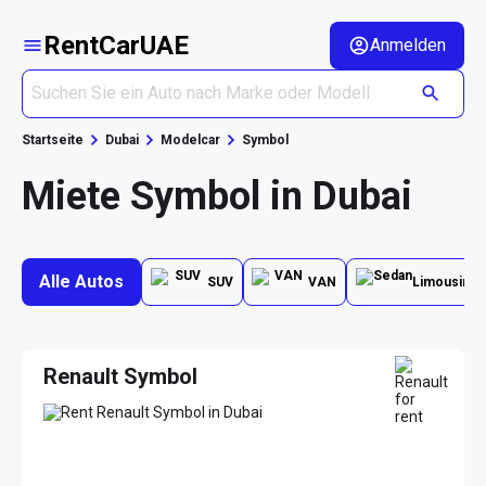
RentCarUAE
Anmelden
Startseite
Dubai
Modelcar
Symbol
Miete Symbol in Dubai
Alle Autos
SUV
VAN
Limousine
Renault Symbol