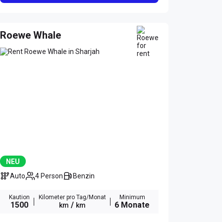
Roewe Whale
NEU
Auto
4 Person
Benzin
Kaution
Kilometer pro Tag/Monat
Minimum
1500
/
6 Monate
km
km