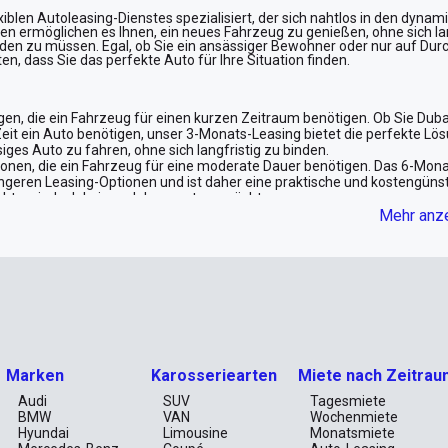
exiblen Autoleasing-Dienstes spezialisiert, der sich nahtlos in den dyna
nen ermöglichen es Ihnen, ein neues Fahrzeug zu genießen, ohne sich la
nden zu müssen. Egal, ob Sie ein ansässiger Bewohner oder nur auf Dur
n, dass Sie das perfekte Auto für Ihre Situation finden.
igen, die ein Fahrzeug für einen kurzen Zeitraum benötigen. Ob Sie Duba
it ein Auto benötigen, unser 3-Monats-Leasing bietet die perfekte Lös
ssiges Auto zu fahren, ohne sich langfristig zu binden.
onen, die ein Fahrzeug für eine moderate Dauer benötigen. Das 6-Mona
ngeren Leasing-Optionen und ist daher eine praktische und kostengüns
möchten, jedoch keinen Jahresvertrag möchten.
ischen kurz- und langfristigen Optionen liegt, ist unser 9-Monats-Vert
Mehr anz
 diejenigen, die ein Auto für einen längeren Zeitraum benötigen, sich j
e kostengünstige Lösung und gleichzeitig die Flexibilität, die Sie brauc
für ein ganzes Jahr benötigen, bietet unser 12-Monats-Leasing hervorr
im Vergleich zu kürzeren Leasing-Zeiten und ist eine praktische Wahl so
erlässiges Auto für ein ganzes Jahr benötigen.
ion suchen, bietet unser 24-Monats-Leasing die größten Einsparungen.
, kostengünstige Option mit niedrigen monatlichen Zahlungen wünschen. 
em reduzierten Preis zu fahren.
gen
Marken
Karosseriearten
Miete nach Zeitrau
Audi
SUV
Tagesmiete
BMW
VAN
Wochenmiete
Hyundai
Limousine
Monatsmiete