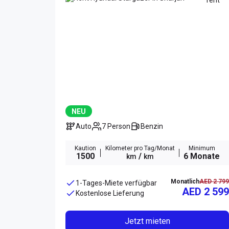
NEU
Auto
7 Person
Benzin
Kaution
Kilometer pro Tag/Monat
Minimum
1500
/
6 Monate
km
km
Monatlich
AED 2 799
1-Tages-Miete verfügbar
AED 2 599
Kostenlose Lieferung
Jetzt mieten