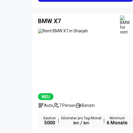
BMW X7
NEU
Auto
7 Person
Benzin
Kaution
Kilometer pro Tag/Monat
Minimum
5000
/
6 Monate
km
km