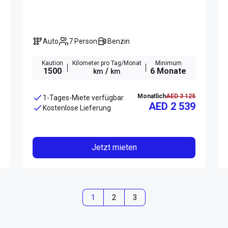
Auto
7 Person
Benzin
Kaution
Kilometer pro Tag/Monat
Minimum
1500
/
6 Monate
km
km
Monatlich
AED 3 125
1-Tages-Miete verfügbar
AED 2 539
Kostenlose Lieferung
Jetzt mieten
1
2
3