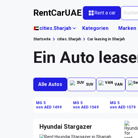
RentCarUAE
Rent a car
cities.Sharjah
Kategorien
Marken
Startseite
cities.Sharjah
Car leasing in Sharjah
Ein Auto lease
Alle Autos
SUV
VAN
MG 5
MG 5
MG 5
von AED 1499
von AED 1549
von AED 1579
Hyundai Stargazer