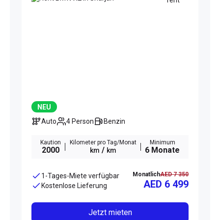
NEU
Auto
4 Person
Benzin
Kaution
Kilometer pro Tag/Monat
Minimum
2000
/
6 Monate
km
km
Monatlich
AED 7 350
1-Tages-Miete verfügbar
AED 6 499
Kostenlose Lieferung
Jetzt mieten