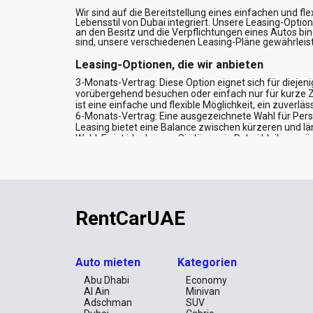
Wir sind auf die Bereitstellung eines einfachen und fl
Lebensstil von Dubai integriert. Unsere Leasing-Optio
an den Besitz und die Verpflichtungen eines Autos bi
sind, unsere verschiedenen Leasing-Pläne gewährleiste
Leasing-Optionen, die wir anbieten
3-Monats-Vertrag: Diese Option eignet sich für diejen
vorübergehend besuchen oder einfach nur für kurze Ze
ist eine einfache und flexible Möglichkeit, ein zuverlä
6-Monats-Vertrag: Eine ausgezeichnete Wahl für Pers
Leasing bietet eine Balance zwischen kürzeren und lä
Wahl. Es ist ideal, wenn Sie länger in Dubai bleiben 
9-Monats-Vertrag: Wenn Sie ein Leasing suchen, das zw
ausgezeichnete Wahl. Diese Option ist gut geeignet für
nicht für ein ganzes Jahr binden möchten. Es bietet ein
12-Monats-Vertrag: Für diejenigen, die ein Fahrzeug 
Wert. Dieser Plan bietet niedrigere monatliche Raten 
Privatpersonen als auch für Unternehmen, die ein zuv
RentCarUAE
24-Monats-Vertrag: Wenn Sie die längste Leasing-Opt
langfristige Leasing ist ideal, wenn Sie eine stabile
Sie die Vorteile, ein neues Auto für zwei Jahre zu ein
Was Sie für das Leasing eines Autos benöti
Auto mieten
Kategorien
Identifikation:
Abu Dhabi
Economy
Reisepass
Al Ain
Minivan
UAE-Residenzvisum, Emirates ID (für Einwohner)
Adschman
SUV