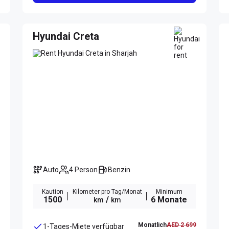
Hyundai Creta
Auto
4 Person
Benzin
Kaution
Kilometer pro Tag/Monat
Minimum
1500
/
6 Monate
km
km
Monatlich
AED 2 699
1-Tages-Miete verfügbar