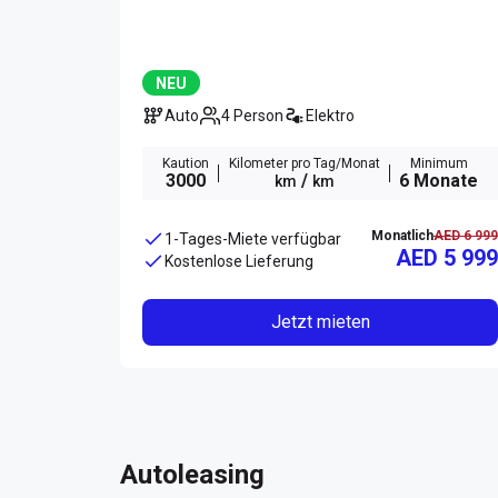
NEU
Auto
4 Person
Elektro
Kaution
Kilometer pro Tag/Monat
Minimum
3000
/
6 Monate
km
km
Monatlich
AED 6 999
1-Tages-Miete verfügbar
AED 5 999
Kostenlose Lieferung
Jetzt mieten
Autoleasing