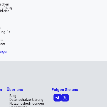
mischen
ngfristig
chreise
i
ung. Es
ts-
tige
rag eine
eigen
edoch
hen.
agenden
wohl für
 Dieses
Genießen
m
Über uns
Folgen Sie uns
Blog
Datenschutzerklärung
Nutzungsbedingungen