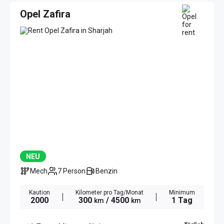
Opel Zafira
NEU
Mech
7 Person
Benzin
Kaution
Kilometer pro Tag/Monat
Minimum
2000
300
/ 4500
1 Tag
km
km