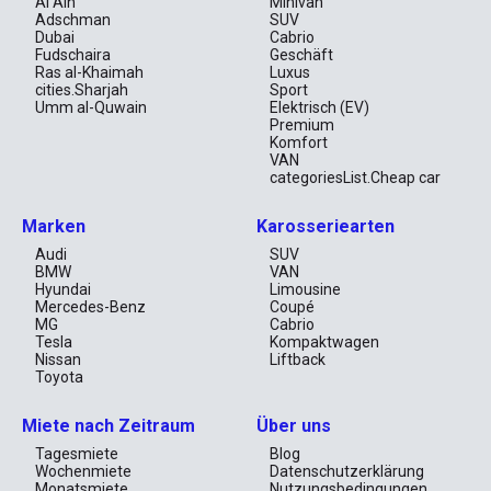
Al Ain
Minivan
Adschman
SUV
Dubai
Cabrio
Fudschaira
Geschäft
Ras al-Khaimah
Luxus
cities.Sharjah
Sport
Umm al-Quwain
Elektrisch (EV)
Premium
Komfort
VAN
categoriesList.Cheap car
Marken
Karosseriearten
Audi
SUV
BMW
VAN
Hyundai
Limousine
Mercedes-Benz
Coupé
MG
Cabrio
Tesla
Kompaktwagen
Nissan
Liftback
Toyota
Miete nach Zeitraum
Über uns
Tagesmiete
Blog
Wochenmiete
Datenschutzerklärung
Monatsmiete
Nutzungsbedingungen