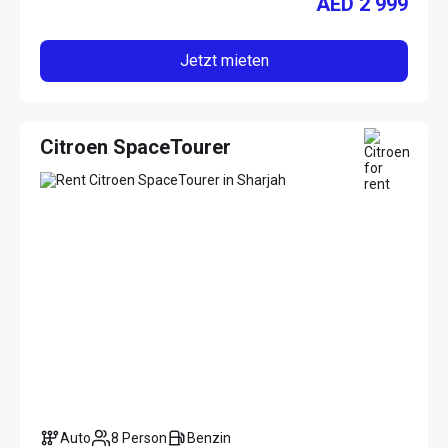
AED
2 999
Jetzt mieten
Citroen SpaceTourer
Auto
8 Person
Benzin