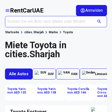
RentCarUAE
Anmelden
Startseite
cities.Sharjah
Marke
Toyota
Miete Toyota in
cities.Sharjah
Alle Autos
SUV
VAN
Limousine
Toyota Yaris
Toyota Yaris
Toyota Corolla
Toyota Co
von AED 135
von AED 138
von AED 146
Cross
von AED 
Toyota Fortuner