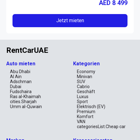
AED
8 499
Jetzt mieten
RentCarUAE
Auto mieten
Kategorien
Abu Dhabi
Economy
Al Ain
Minivan
Adschman
SUV
Dubai
Cabrio
Fudschaira
Geschäft
Ras al-Khaimah
Luxus
cities.Sharjah
Sport
Umm al-Quwain
Elektrisch (EV)
Premium
Komfort
VAN
categoriesList.Cheap car