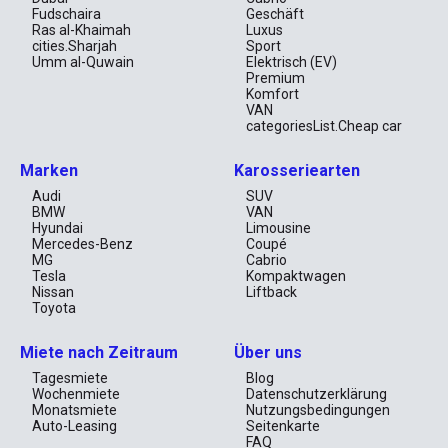
Fudschaira
Geschäft
Ras al-Khaimah
Luxus
cities.Sharjah
Sport
Umm al-Quwain
Elektrisch (EV)
Premium
Komfort
VAN
categoriesList.Cheap car
Marken
Karosseriearten
Audi
SUV
BMW
VAN
Hyundai
Limousine
Mercedes-Benz
Coupé
MG
Cabrio
Tesla
Kompaktwagen
Nissan
Liftback
Toyota
Miete nach Zeitraum
Über uns
Tagesmiete
Blog
Wochenmiete
Datenschutzerklärung
Monatsmiete
Nutzungsbedingungen
Auto-Leasing
Seitenkarte
FAQ