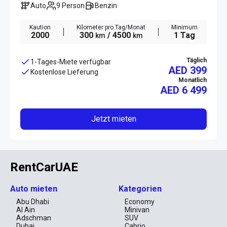
Auto
9 Person
Benzin
Kaution
Kilometer pro Tag/Monat
Minimum
2000
300
/ 4500
1 Tag
km
km
Täglich
1-Tages-Miete verfügbar
AED 399
Kostenlose Lieferung
Monatlich
AED
6 499
Jetzt mieten
RentCarUAE
Auto mieten
Kategorien
Abu Dhabi
Economy
Al Ain
Minivan
Adschman
SUV
Dubai
Cabrio