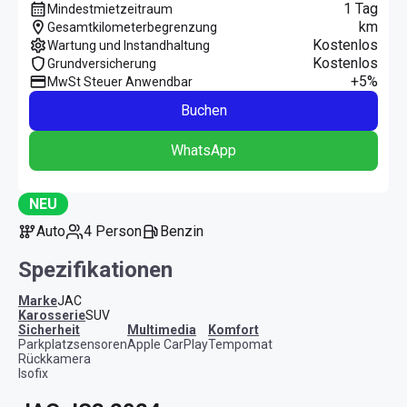
1 Tag
Mindestmietzeitraum
km
Gesamtkilometerbegrenzung
Kostenlos
Wartung und Instandhaltung
Kostenlos
Grundversicherung
+5%
MwSt Steuer Anwendbar
Buchen
WhatsApp
NEU
Auto
4 Person
Benzin
Spezifikationen
Marke
JAC
Karosserie
SUV
Sicherheit
Multimedia
Komfort
Parkplatzsensoren
Apple CarPlay
Tempomat
Rückkamera
Isofix