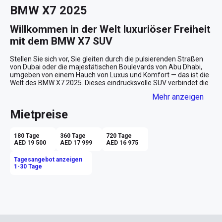
BMW X7 2025
Willkommen in der Welt luxuriöser Freiheit 
mit dem BMW X7 SUV
Stellen Sie sich vor, Sie gleiten durch die pulsierenden Straßen 
von Dubai oder die majestätischen Boulevards von Abu Dhabi, 
umgeben von einem Hauch von Luxus und Komfort — das ist die 
Welt des BMW X7 2025. Dieses eindrucksvolle SUV verbindet die 
Eleganz deutscher Ingenieurskunst mit der unvergesslichen 
Mehr anzeigen
Pracht der VAE-Städte. Perfekt für jene, die das 
Außergewöhnliche als den neuen Standard sehen.

Mietpreise
Der perfekte Begleiter für Ihre Abenteuer
180 Tage
360 Tage
720 Tage
Mit seinen sieben Sitzen bietet der BMW X7 großzügigen Raum 
AED 19 500
AED 17 999
AED 16 975
für Familie, Freunde und Geschäftspartner. Ob Sie sich auf eine 
Shoppingtour in den prächtigen Malls von Dubai begeben oder 
Tagesangebot anzeigen
ein entspanntes Wochenende an den goldenen Stränden von 
1-30 Tage
Abu Dhabi planen — dieser SUV ist Ihr idealer Begleiter. Die 
eleganten grauen Lederpolster verleihen dem Innenraum eine 
edle Note, während das Panorama-Sonnendach Ihnen den 
Himmel über der Wüste näherbringt. Genießen Sie die perfekten 
Sonnenuntergänge der VAE mit einem komfortablen Blick aus 
Ihrem luxuriösen Unterschlupf.
