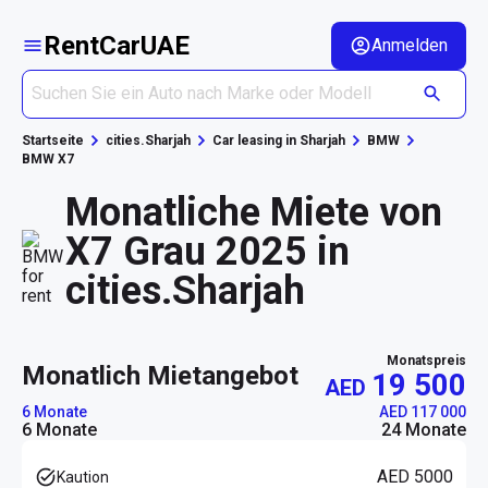
RentCarUAE
Anmelden
Startseite
cities.Sharjah
Car leasing in Sharjah
BMW
BMW X7
Monatliche Miete von
X7 Grau 2025 in
cities.Sharjah
Monatspreis
monatlich Mietangebot
19 500
AED
6 Monate
AED 117 000
6 Monate
24 Monate
AED 5000
Kaution