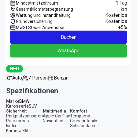
1 Tag
Mindestmietzeitraum
km
Gesamtkilometerbegrenzung
Kostenlos
Wartung und Instandhaltung
Kostenlos
Grundversicherung
+5%
MwSt Steuer Anwendbar
Buchen
WhatsApp
NEU
Auto
7 Person
Benzin
Spezifikationen
Marke
BMW
Karosserie
SUV
Sicherheit
Multimedia
Komfort
Parkplatzsensoren
Apple CarPlay
Tempomat
Rückkamera
Navigation
Grundautopilot
Isofix
Schiebedach
Kamera 360