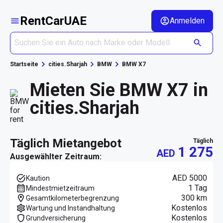
RentCarUAE
Anmelden
Startseite
cities.Sharjah
BMW
BMW X7
Mieten Sie BMW X7 in
cities.Sharjah
täglich Mietangebot
täglich
1 275
AED
Ausgewählter Zeitraum:
AED 5000
Kaution
1 Tag
Mindestmietzeitraum
300 km
Gesamtkilometerbegrenzung
Kostenlos
Wartung und Instandhaltung
Kostenlos
Grundversicherung