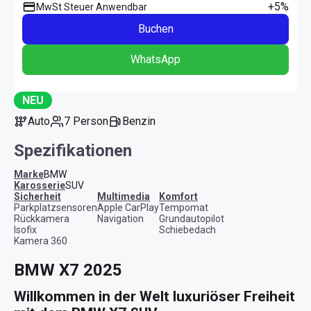
+5%
MwSt Steuer Anwendbar
Buchen
WhatsApp
NEU
Auto
7 Person
Benzin
Spezifikationen
Marke
BMW
Karosserie
SUV
Sicherheit
Multimedia
Komfort
Parkplatzsensoren
Apple CarPlay
Tempomat
Rückkamera
Navigation
Grundautopilot
Isofix
Schiebedach
Kamera 360
BMW X7 2025
Willkommen in der Welt luxuriöser Freiheit 