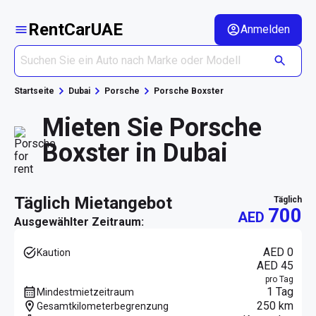
RentCarUAE
Anmelden
Startseite
Dubai
Porsche
Porsche Boxster
Mieten Sie Porsche
Boxster in Dubai
täglich Mietangebot
täglich
700
AED
Ausgewählter Zeitraum:
AED 0
Kaution
AED 45
pro Tag
1 Tag
Mindestmietzeitraum
250 km
Gesamtkilometerbegrenzung