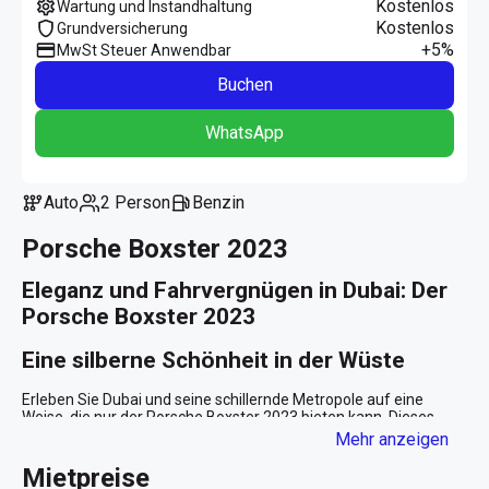
Kostenlos
Wartung und Instandhaltung
Kostenlos
Grundversicherung
+5%
MwSt Steuer Anwendbar
Buchen
WhatsApp
Auto
2 Person
Benzin
Porsche Boxster 2023
Eleganz und Fahrvergnügen in Dubai: Der 
Porsche Boxster 2023
Eine silberne Schönheit in der Wüste
Erleben Sie Dubai und seine schillernde Metropole auf eine 
Weise, die nur der Porsche Boxster 2023 bieten kann. Dieses 
Meisterwerk deutscher Ingenieurskunst, in einem 
Mehr anzeigen
atemberaubenden Silber gehüllt, verwandelt jede Fahrt in ein 
unvergessliches Erlebnis. Der Roadster ist mehr als nur ein Auto; 
Mietpreise
es ist ein Statement von Stil, Geschmack und einem 