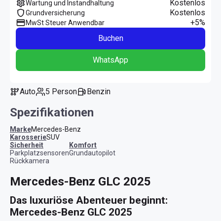
Kostenlos
Wartung und Instandhaltung
Kostenlos
Grundversicherung
+5%
MwSt Steuer Anwendbar
Buchen
WhatsApp
Auto
5 Person
Benzin
Spezifikationen
Marke
Mercedes-Benz
Karosserie
SUV
Sicherheit
Komfort
Parkplatzsensoren
Grundautopilot
Rückkamera
Mercedes-Benz GLC 2025
Das luxuriöse Abenteuer beginnt: 
Mercedes-Benz GLC 2025