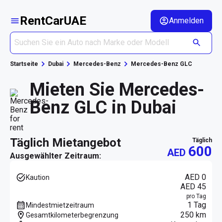
RentCarUAE
Anmelden
Startseite
Dubai
Mercedes-Benz
Mercedes-Benz GLC
Mieten Sie Mercedes-
Benz GLC in Dubai
täglich Mietangebot
täglich
600
AED
Ausgewählter Zeitraum:
AED 0
Kaution
AED 45
pro Tag
1 Tag
Mindestmietzeitraum
250 km
Gesamtkilometerbegrenzung