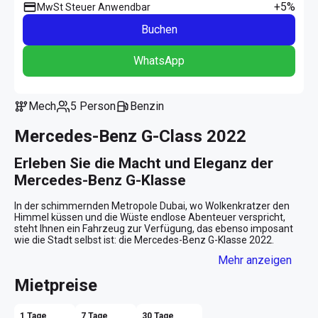
+5%
MwSt Steuer Anwendbar
Buchen
WhatsApp
Mech
5 Person
Benzin
Mercedes-Benz G-Class 2022
Erleben Sie die Macht und Eleganz der 
Mercedes-Benz G-Klasse
In der schimmernden Metropole Dubai, wo Wolkenkratzer den 
Himmel küssen und die Wüste endlose Abenteuer verspricht, 
steht Ihnen ein Fahrzeug zur Verfügung, das ebenso imposant 
wie die Stadt selbst ist: die Mercedes-Benz G-Klasse 2022. 
Dieses luxuriöse SUV vereint kraftvolle Leistung mit erlesener 
Mehr anzeigen
Eleganz und bietet Ihnen ein Fahrerlebnis, das Sie nie vergessen 
werden.

Mietpreise
Außergewöhnliches Design und Stil
1 Tage
7 Tage
30 Tage