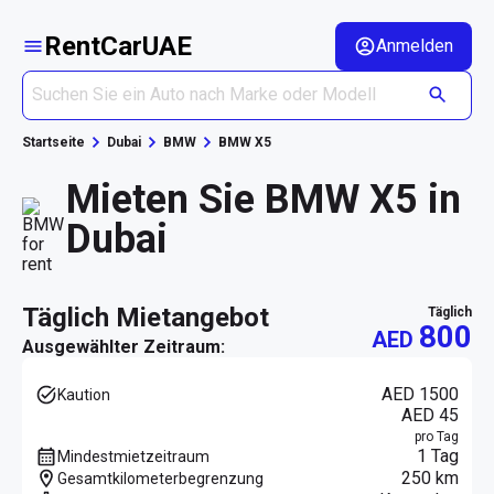
RentCarUAE
Anmelden
Startseite
Dubai
BMW
BMW X5
Mieten Sie BMW X5 in
Dubai
täglich Mietangebot
täglich
800
AED
Ausgewählter Zeitraum:
AED 1500
Kaution
AED 45
pro Tag
1 Tag
Mindestmietzeitraum
250 km
Gesamtkilometerbegrenzung