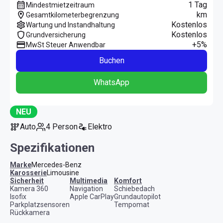
1 Tag
Mindestmietzeitraum
km
Gesamtkilometerbegrenzung
Kostenlos
Wartung und Instandhaltung
Kostenlos
Grundversicherung
+5%
MwSt Steuer Anwendbar
Buchen
WhatsApp
NEU
Auto
4 Person
Elektro
Spezifikationen
Marke
Mercedes-Benz
Karosserie
Limousine
Sicherheit
Multimedia
Komfort
Kamera 360
Navigation
Schiebedach
Isofix
Apple CarPlay
Grundautopilot
Parkplatzsensoren
Tempomat
Rückkamera