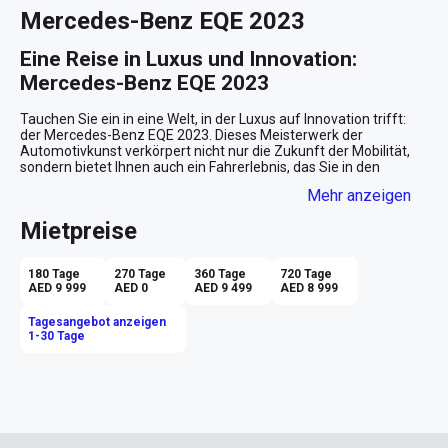
Mercedes-Benz EQE 2023
Eine Reise in Luxus und Innovation: 
Mercedes-Benz EQE 2023
Tauchen Sie ein in eine Welt, in der Luxus auf Innovation trifft: 
der Mercedes-Benz EQE 2023. Dieses Meisterwerk der 
Automotivkunst verkörpert nicht nur die Zukunft der Mobilität, 
sondern bietet Ihnen auch ein Fahrerlebnis, das Sie in den 
glamourösen Städten Dubai und Abu Dhabi mit allen Sinnen 
Mehr anzeigen
genießen können.

Mietpreise
Eleganz in jeder Kurve
Stellen Sie sich vor, Sie gleiten lautlos durch die beeindruckende 
180 Tage
270 Tage
360 Tage
720 Tage
Skyline von Dubai. Der schneeweiße Mercedes-Benz EQE zieht 
AED 9 999
AED 0
AED 9 499
AED 8 999
alle Blicke auf sich, während seine klaren Linien und das elegante 
Design ein Gefühl von Prestige und Raffinesse vermitteln. Die 
Tagesangebot anzeigen
Kombination aus der weißen Karosserie und dem kontrastreich 
1-30 Tage
schwarzen Innenraum aus edelsten Materialien macht jede 
Fahrt zu einem stilvollen Erlebnis.

Ein Raum des Komforts und der 
Innovation