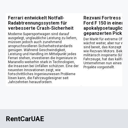
Ferrari entwickelt Notfall-
Rezvani Fortress ve
Radabtrennungssystem für
Ford F 150 in einen
verbesserte Crash-Sicherheit
apokalypsetauglich
gepanzerten Pickup
Moderne Supersportwagen sind darauf
ausgelegt, unglaubliche Leistung zu liefern,
Der Markt für extreme Offr
müssen jedoch auch zunehmend
wächst weiter, aber nur weni
anspruchsvolleren Sicherheitsstandards
sind bereit, das Konzept so 
genügen. Während Geschwindigkeit,
wie Rezvani Motors. Bekannt
Leistung und Handling im Mittelpunkt jedes
militärisch inspirierte SUV
Ferrari stehen, investieren die Ingenieure in
Fahrzeuge, hat das kaliforn
Maranello weiterhin stark in Technologien,
Unternehmen nun eines sein
die Insassen bei Unfällen schützen. Eine der
Projekte vorgestellt.
neuesten Innovationen zeigt, wie
fortschrittliches Ingenieurwesen Probleme
lösen kann, die Fahrzeugdesigner seit
Jahrzehnten herausfordern.
RentCarUAE