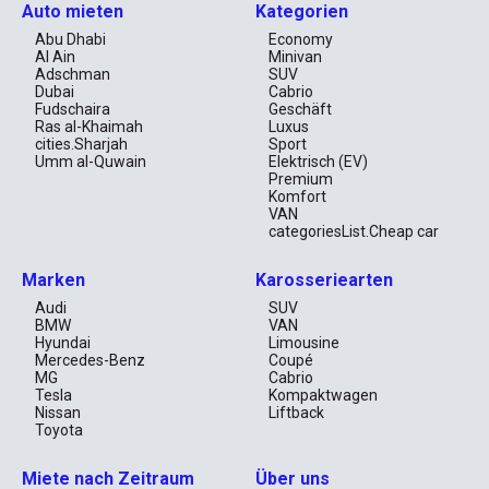
Auto mieten
Kategorien
Abu Dhabi
Economy
Al Ain
Minivan
Adschman
SUV
Dubai
Cabrio
Fudschaira
Geschäft
Ras al-Khaimah
Luxus
cities.Sharjah
Sport
Umm al-Quwain
Elektrisch (EV)
Premium
Komfort
VAN
categoriesList.Cheap car
Marken
Karosseriearten
Audi
SUV
BMW
VAN
Hyundai
Limousine
Mercedes-Benz
Coupé
MG
Cabrio
Tesla
Kompaktwagen
Nissan
Liftback
Toyota
Miete nach Zeitraum
Über uns