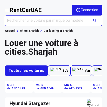
RentCarUAE
Connexion
Accueil
cities.Sharjah
Car leasing in Sharjah
Louer une voiture à
cities.Sharjah
Toutes les voitures
SUV
Van
MG 5
MG 5
MG 5
MG 5
de AED 1499
de AED 1549
de AED 1579
de AED 1
Hyundai Stargazer