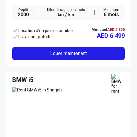
Dépôt
Kilométrage jour/mois
Minimum
2000
/
6 mois
km
km
Mensuel
AED 7 350
Location d'un jour disponible
AED 6 499
Livraison gratuite
Louer maintenant
BMW i5