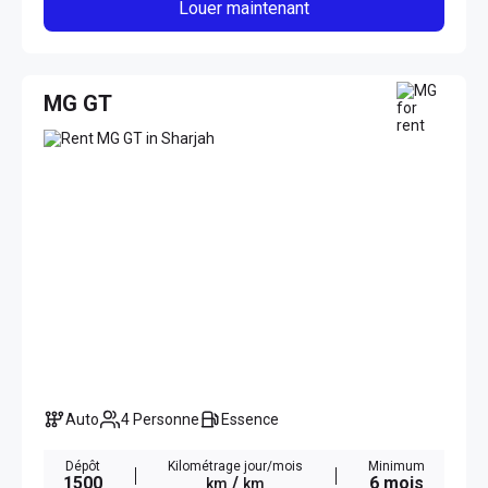
Louer maintenant
MG GT
Auto
4 Personne
Essence
Dépôt
Kilométrage jour/mois
Minimum
1500
/
6 mois
km
km