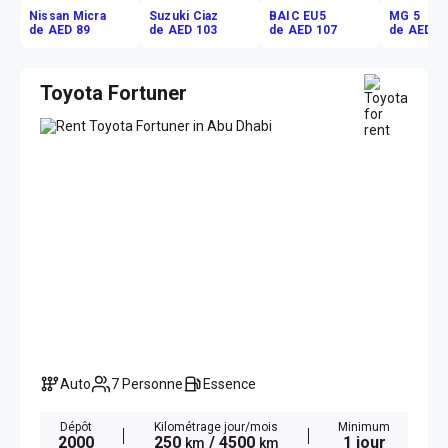
Nissan Micra
Suzuki Ciaz
BAIC EU5
MG 5
de AED 89
de AED 103
de AED 107
de AED 1
Toyota Fortuner
Auto
7 Personne
Essence
Dépôt
Kilométrage jour/mois
Minimum
2000
250
/ 4500
1 jour
km
km