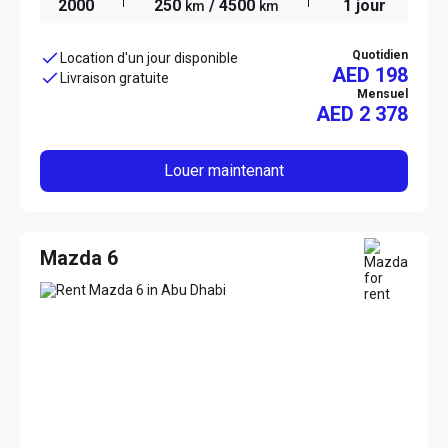
2000
250
/ 4500
1 jour
km
km
Quotidien
Location d'un jour disponible
AED 198
Livraison gratuite
Mensuel
AED
2 378
Louer maintenant
Mazda 6