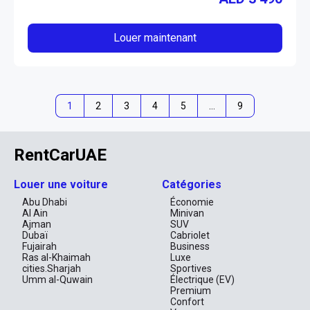
Louer maintenant
1
2
3
4
5
…
9
RentCarUAE
Louer une voiture
Catégories
Abu Dhabi
Économie
Al Ain
Minivan
Ajman
SUV
Dubaï
Cabriolet
Fujairah
Business
Ras al-Khaimah
Luxe
cities.Sharjah
Sportives
Umm al-Quwain
Électrique (EV)
Premium
Confort