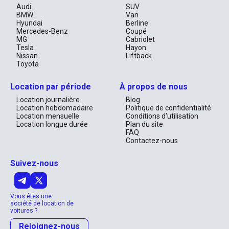
élégante
Audi
SUV
BMW
Van
Hyundai
Berline
En somme, la MG 5 vous offre bien plus qu'une simple voiture de 
Mercedes-Benz
Coupé
location. Elle est votre complice de voyage, alliant confort, style 
MG
Cabriolet
et une excellente économie. Dans un pays où les extrêmes de 
Tesla
Hayon
luxe et d'innovation se rencontrent, il est réconfortant de savoir 
Nissan
Liftback
qu'une option aussi élégante et abordable est à votre portée. 
Toyota
Laissez la MG 5 être votre guide dans cette aventure au cœur 
des Émirats et découvrez la liberté qui vous attend sur les routes 
inoubliables de cette région enchanteresse.
Location par période
À propos de nous
Location journalière
Blog
Location hebdomadaire
Politique de confidentialité
Location mensuelle
Conditions d'utilisation
Location longue durée
Plan du site
FAQ
Contactez-nous
Suivez-nous
Vous êtes une
société de location de
voitures ?
Rejoignez-nous