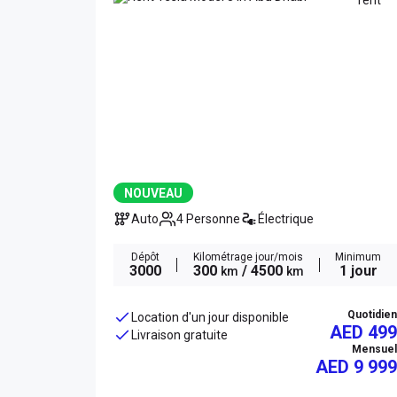
NOUVEAU
Auto
4 Personne
Électrique
Dépôt
Kilométrage jour/mois
Minimum
3000
300
/ 4500
1 jour
km
km
Quotidien
Location d'un jour disponible
AED 499
Livraison gratuite
Mensuel
AED
9 999