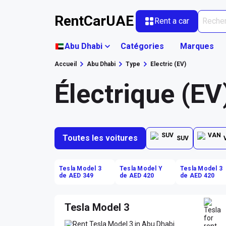
RentCarUAE
Rent a car
Abu Dhabi
Catégories
Marques
Accueil
Abu Dhabi
Type
Electric (EV)
Électrique (EV
Toutes les voitures
SUV
Tesla Model 3
Tesla Model Y
Tesla Model 3
de AED 349
de AED 420
de AED 420
Tesla Model 3