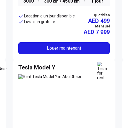
3000
300
/ 4500
1 jour
km
km
Quotidien
Location d'un jour disponible
AED 499
Livraison gratuite
Mensuel
AED
7 999
Louer maintenant
Tesla Model Y