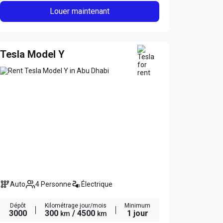
Louer maintenant
Tesla Model Y
Auto
4 Personne
Électrique
Dépôt
Kilométrage jour/mois
Minimum
3000
300
/ 4500
1 jour
km
km