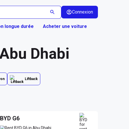
Connexion
on longue durée
Acheter une voiture
à Abu Dhabi
yon
Liftback
BYD G6