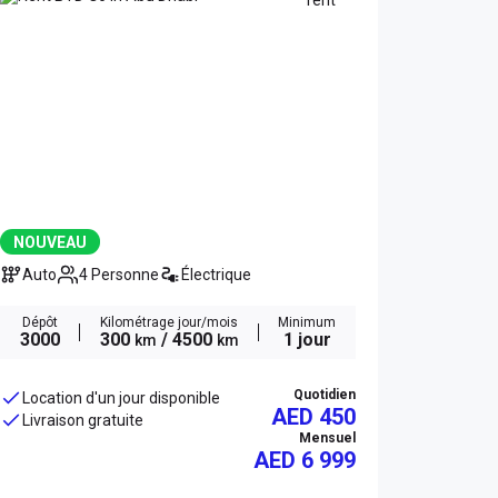
NOUVEAU
Auto
4 Personne
Électrique
Dépôt
Kilométrage jour/mois
Minimum
3000
300
/ 4500
1 jour
km
km
Quotidien
Location d'un jour disponible
AED 450
Livraison gratuite
Mensuel
AED
6 999