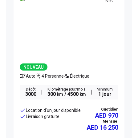
NOUVEAU
Auto
4 Personne
Électrique
Dépôt
Kilométrage jour/mois
Minimum
3000
300
/ 4500
1 jour
km
km
Quotidien
Location d'un jour disponible
AED 970
Livraison gratuite
Mensuel
AED
16 250