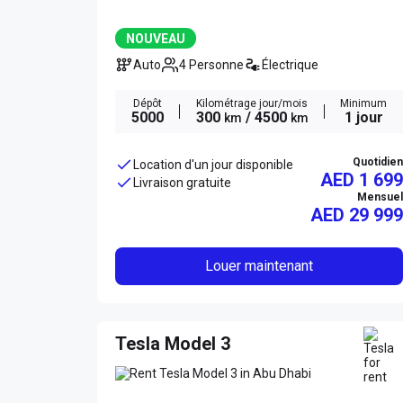
NOUVEAU
Auto
4 Personne
Électrique
Dépôt
Kilométrage jour/mois
Minimum
5000
300
/ 4500
1 jour
km
km
Quotidien
Location d'un jour disponible
AED 1 699
Livraison gratuite
Mensuel
AED
29 999
Louer maintenant
Tesla Model 3