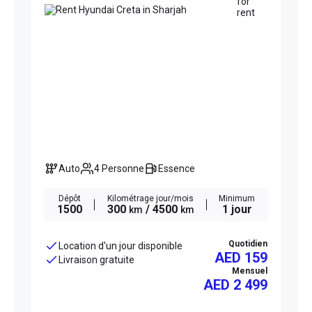
Auto
4 Personne
Essence
Dépôt
Kilométrage jour/mois
Minimum
1500
300
/ 4500
1 jour
km
km
Quotidien
Location d'un jour disponible
AED 159
Livraison gratuite
Mensuel
AED
2 499