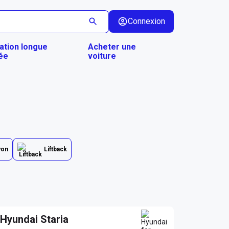
Connexion
ation longue
Acheter une
ée
voiture
yon
Liftback
Hyundai Staria