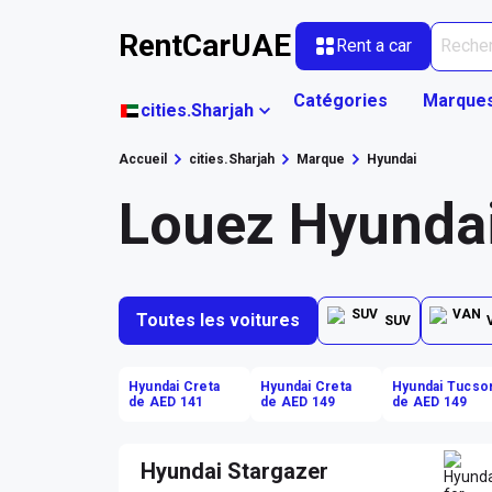
RentCarUAE
Rent a car
Catégories
Marque
cities.Sharjah
Accueil
cities.Sharjah
Marque
Hyundai
Louez Hyundai 
Toutes les voitures
SUV
Hyundai Creta
Hyundai Creta
Hyundai Tucso
de AED 141
de AED 149
de AED 149
Hyundai Stargazer