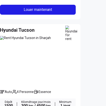
Louer maintenant
Hyundai Tucson
Auto
4 Personne
Essence
Dépôt
Kilométrage jour/mois
Minimum
1500
300
/ 4500
1 jour
km
km