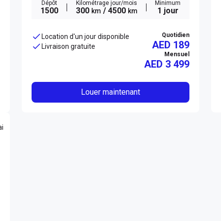
Dépôt
Kilométrage jour/mois
Minimum
1500
300
/ 4500
1 jour
km
km
Quotidien
Location d'un jour disponible
AED 189
Livraison gratuite
Mensuel
AED
3 499
Louer maintenant