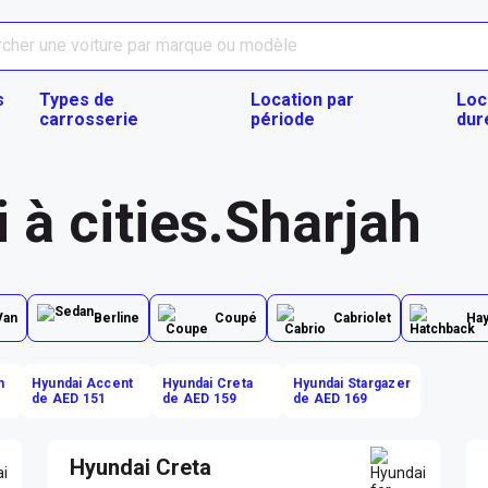
s
Types de
Location par
Loc
carrosserie
période
dur
à cities.Sharjah
Van
Berline
Coupé
Cabriolet
Ha
n
Hyundai Accent
Hyundai Creta
Hyundai Stargazer
de AED 151
de AED 159
de AED 169
Hyundai Creta