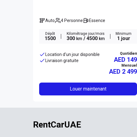
Auto
4 Personne
Essence
Dépôt
Kilométrage jour/mois
Minimum
1500
300
/ 4500
1 jour
km
km
Quotidien
Location d'un jour disponible
AED 149
Livraison gratuite
Mensuel
AED
2 499
Louer maintenant
RentCarUAE