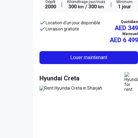
Dépôt
Kilométrage jour/mois
Minimum
2000
300
/ 300
1 jour
km
km
Quotidien
Location d'un jour disponible
AED 349
Livraison gratuite
Mensuel
AED
6 499
Louer maintenant
Hyundai Creta