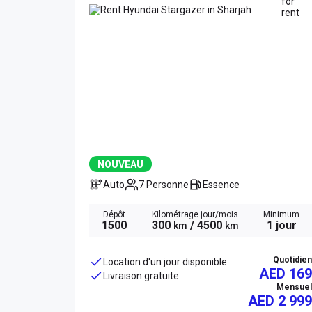
NOUVEAU
Auto
7 Personne
Essence
Dépôt
Kilométrage jour/mois
Minimum
1500
300
/ 4500
1 jour
km
km
Quotidien
Location d'un jour disponible
AED 169
Livraison gratuite
Mensuel
AED
2 999