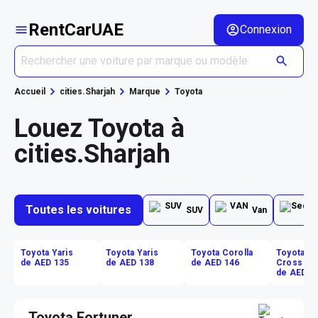
RentCarUAE
Connexion
Accueil
cities.Sharjah
Marque
Toyota
Louez Toyota à
cities.Sharjah
Toutes les voitures
SUV
Van
Toyota Yaris
Toyota Yaris
Toyota Corolla
Toyota Co
de AED 135
de AED 138
de AED 146
Cross
de AED 1
Toyota Fortuner