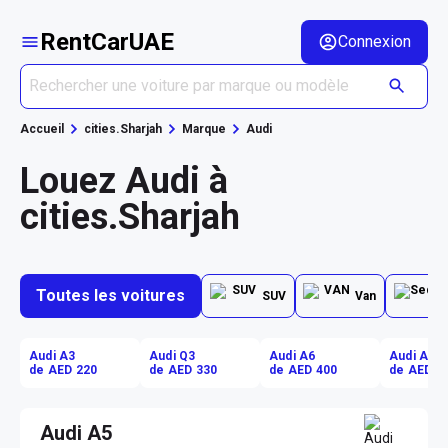
RentCarUAE
Connexion
Accueil
cities.Sharjah
Marque
Audi
Louez Audi à
cities.Sharjah
Toutes les voitures
SUV
Van
Audi A3
Audi Q3
Audi A6
Audi A6
de AED 220
de AED 330
de AED 400
de AED 4
Audi A5