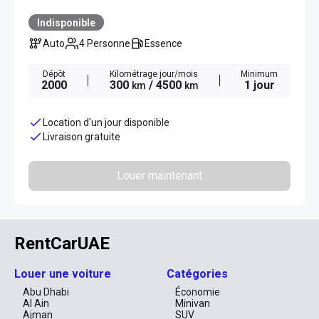
Indisponible
Auto
4 Personne
Essence
Dépôt
Kilométrage jour/mois
Minimum
2000
300
/ 4500
1 jour
km
km
Location d'un jour disponible
Livraison gratuite
Louer maintenant
RentCarUAE
Louer une voiture
Catégories
Abu Dhabi
Économie
Al Ain
Minivan
Ajman
SUV