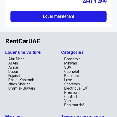
AED
1 499
Louer maintenant
RentCarUAE
Louer une voiture
Catégories
Abu Dhabi
Économie
Al Ain
Minivan
Ajman
SUV
Dubaï
Cabriolet
Fujairah
Business
Ras al-Khaimah
Luxe
cities.Sharjah
Sportives
Umm al-Quwain
Électrique (EV)
Premium
Confort
Van
Bon marché
Marques
Types de carrosserie