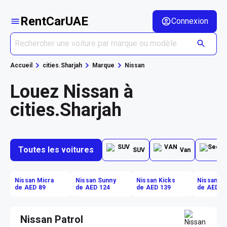
RentCarUAE
Connexion
Accueil
cities.Sharjah
Marque
Nissan
Louez Nissan à
cities.Sharjah
Toutes les voitures
SUV
Van
Nissan Micra
Nissan Sunny
Nissan Kicks
Nissan Ki
de AED 89
de AED 124
de AED 139
de AED 1
Nissan Patrol