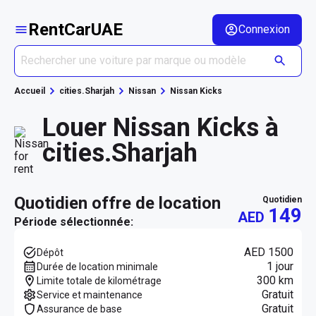
RentCarUAE
Connexion
Accueil
cities.Sharjah
Nissan
Nissan Kicks
Louer Nissan Kicks à
cities.Sharjah
quotidien offre de location
quotidien
149
AED
Période sélectionnée:
AED 1500
Dépôt
1 jour
Durée de location minimale
300 km
Limite totale de kilométrage
Gratuit
Service et maintenance
Gratuit
Assurance de base