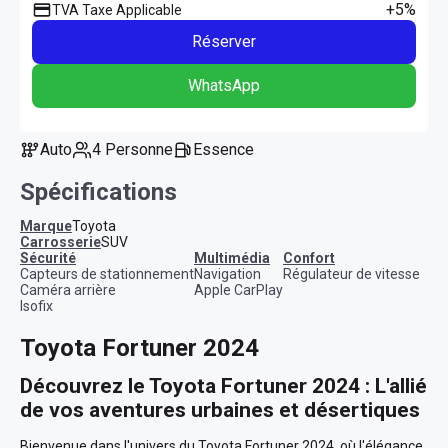
+5%
TVA Taxe Applicable
Réserver
WhatsApp
Auto
4 Personne
Essence
Spécifications
Marque
Toyota
Carrosserie
SUV
sécurité
multimédia
confort
Capteurs de stationnement
Navigation
Régulateur de vitesse
Caméra arrière
Apple CarPlay
Isofix
Toyota Fortuner 2024
Découvrez le Toyota Fortuner 2024 : L'allié 
de vos aventures urbaines et désertiques
Bienvenue dans l'univers du Toyota Fortuner 2024, où l'élégance 