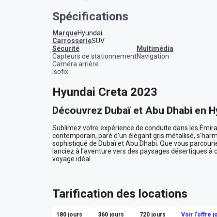
Spécifications
Marque
Hyundai
Carrosserie
SUV
sécurité
multimédia
Capteurs de stationnement
Navigation
Caméra arrière
Isofix
Hyundai Creta 2023
Découvrez Dubaï et Abu Dhabi en H
Sublimez votre expérience de conduite dans les Émira
contemporain, paré d'un élégant gris métallisé, s'harm
sophistiqué de Dubaï et Abu Dhabi. Que vous parcour
lanciez à l'aventure vers des paysages désertiques à co
voyage idéal.

Confort et Espace : Voyagez avec Pl
Tarification des locations
La Hyundai Creta n'est pas seulement un véhicule, c'es
Contemplez les contrastes saisissants du désert arabi
spacieux, tout en profitant de l'assise confortable de 
180 jours
360 jours
720 jours
Voir l'offre 