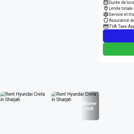
Durée de loc
Limite totale
Service et m
Assurance d
TVA Taxe App
Afficher
tout