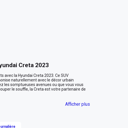
yundai Creta 2023
ts avec la Hyundai Creta 2023. Ce SUV 
onise naturellement avec le décor urbain 
iez les somptueuses avenues ou que vous vous 
uper le souffle, la Creta est votre partenaire de 
aisir
Afficher plus
t votre cocon personnel en plein cœur des Émirats. 
que à travers les grandes fenêtres de ce SUV 
son intérieur blanc immaculé. La transmission 
journalière