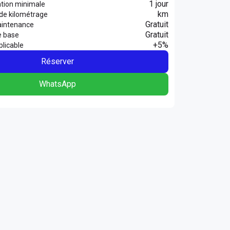
1 jour
ation minimale
km
 de kilométrage
Gratuit
aintenance
Gratuit
e base
+5%
licable
Réserver
WhatsApp