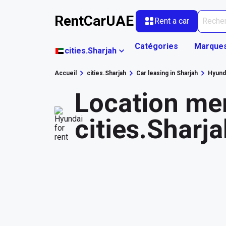
RentCarUAE
Rent a car
Catégories
Marque
cities.Sharjah
Accueil
cities.Sharjah
Car leasing in Sharjah
Hyund
Location men
cities.Sharj