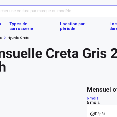
s
Types de
Location par
Loc
carrosserie
période
dur
ai
Hyundai Creta
suelle Creta Gris 
ah
mensuel o
6 mois
6 mois
Dépôt