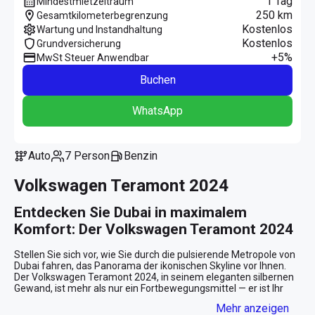
1 Tag
Mindestmietzeitraum
250 km
Gesamtkilometerbegrenzung
Kostenlos
Wartung und Instandhaltung
Kostenlos
Grundversicherung
+5%
MwSt Steuer Anwendbar
Buchen
WhatsApp
Auto
7 Person
Benzin
Volkswagen Teramont 2024
Entdecken Sie Dubai in maximalem 
Komfort: Der Volkswagen Teramont 2024
Stellen Sie sich vor, wie Sie durch die pulsierende Metropole von 
Dubai fahren, das Panorama der ikonischen Skyline vor Ihnen. 
Der Volkswagen Teramont 2024, in seinem eleganten silbernen 
Gewand, ist mehr als nur ein Fortbewegungsmittel — er ist Ihr 
perfekter Begleiter für jedes Abenteuer in den Vereinigten 
Mehr anzeigen
Arabischen Emiraten.
