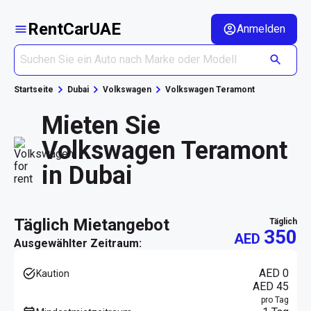
RentCarUAE
Anmelden
Startseite
Dubai
Volkswagen
Volkswagen Teramont
Mieten Sie
Volkswagen Teramont
in Dubai
täglich Mietangebot
täglich
350
AED
Ausgewählter Zeitraum:
AED 0
Kaution
AED 45
pro Tag