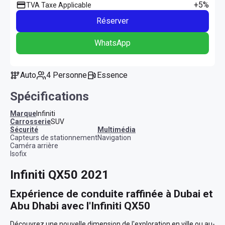
+5%
TVA Taxe Applicable
Réserver
WhatsApp
Auto
4 Personne
Essence
Spécifications
Marque
Infiniti
Carrosserie
SUV
sécurité
multimédia
Capteurs de stationnement
Navigation
Caméra arrière
Isofix
Infiniti QX50 2021
Expérience de conduite raffinée à Dubai et 
Abu Dhabi avec l'Infiniti QX50
Découvrez une nouvelle dimension de l'exploration en ville ou au-