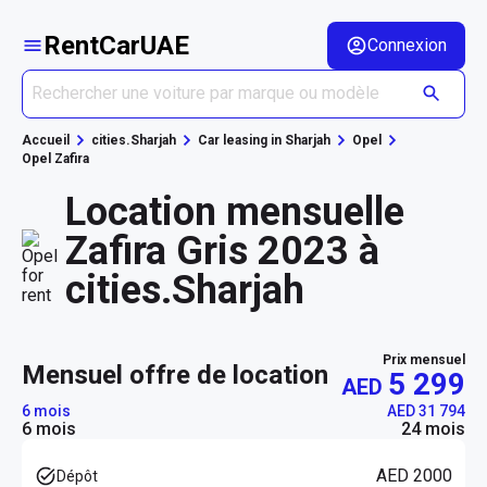
RentCarUAE
Connexion
Accueil
cities.Sharjah
Car leasing in Sharjah
Opel
Opel Zafira
Location mensuelle
Zafira Gris 2023 à
cities.Sharjah
Prix mensuel
mensuel offre de location
5 299
AED
6 mois
AED 31 794
6 mois
24 mois
AED 2000
Dépôt