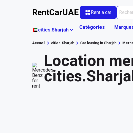
RentCarUAE
Rent a car
Catégories
Marque
cities.Sharjah
Accueil
cities.Sharjah
Car leasing in Sharjah
Merc
Location me
cities.Sharj