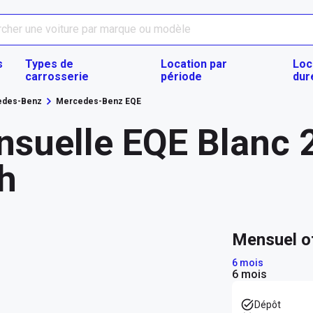
s
Types de
Location par
Loc
carrosserie
période
dur
edes-Benz
Mercedes-Benz EQE
nsuelle EQE Blanc 
ah
mensuel o
6 mois
6 mois
Dépôt