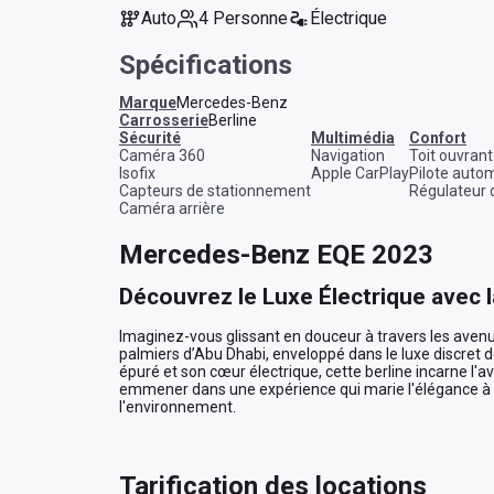
Auto
4 Personne
Électrique
Spécifications
Marque
Mercedes-Benz
Carrosserie
Berline
sécurité
multimédia
confort
Caméra 360
Navigation
Toit ouvrant
Isofix
Apple CarPlay
Pilote auto
Capteurs de stationnement
Régulateur 
Caméra arrière
Mercedes-Benz EQE 2023
Découvrez le Luxe Électrique avec
Imaginez-vous glissant en douceur à travers les avenue
palmiers d’Abu Dhabi, enveloppé dans le luxe discret
épuré et son cœur électrique, cette berline incarne l'a
emmener dans une expérience qui marie l'élégance à la
l'environnement.

Une Évasion Électrisante au Cœur 
Tarification des locations
Avec sa carrosserie blanche éclatante qui capte la lumiè