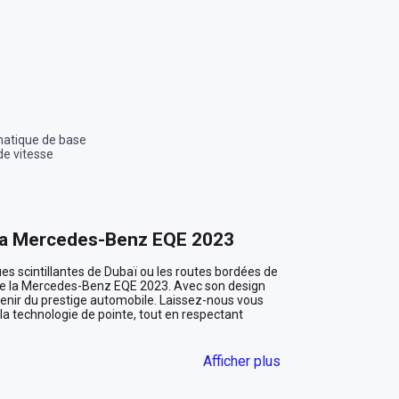
matique de base
de vitesse
 la Mercedes-Benz EQE 2023
s scintillantes de Dubaï ou les routes bordées de 
 de la Mercedes-Benz EQE 2023. Avec son design 
venir du prestige automobile. Laissez-nous vous 
 technologie de pointe, tout en respectant 
des Émirats
Afficher plus
re du désert et son intérieur en cuir noir offrant un 