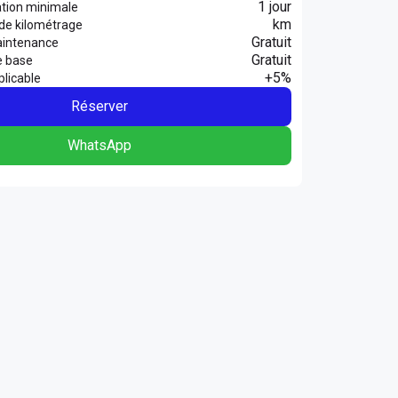
1 jour
ation minimale
km
 de kilométrage
Gratuit
aintenance
Gratuit
e base
+5%
licable
Réserver
WhatsApp