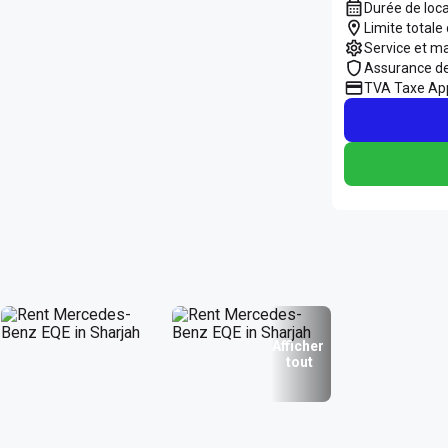
Durée de loc
Limite totale
Service et m
Assurance d
TVA Taxe App
Afficher
tout