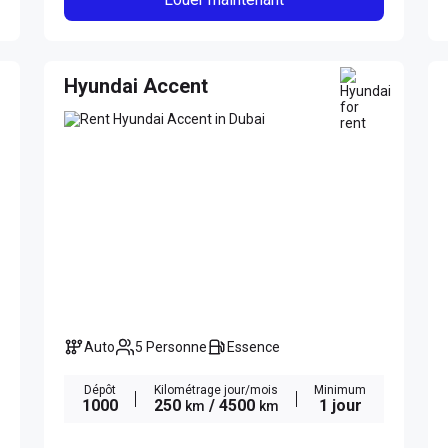
Hyundai Accent
Auto
5 Personne
Essence
Dépôt
Kilométrage jour/mois
Minimum
1000
250
/ 4500
1 jour
km
km