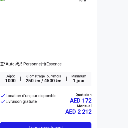
Auto
5 Personne
Essence
Dépôt
Kilométrage jour/mois
Minimum
1000
250
/ 4500
1 jour
km
km
Quotidien
Location d'un jour disponible
AED 172
Livraison gratuite
Mensuel
AED
2 212
Louer maintenant