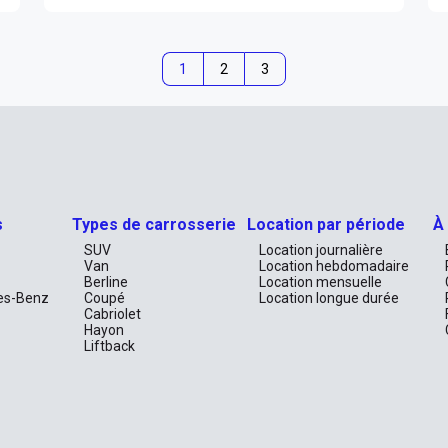
1
2
3
s
Types de carrosserie
Location par période
À
SUV
Location journalière
Van
Location hebdomadaire
Berline
Location mensuelle
es-Benz
Coupé
Location longue durée
Cabriolet
Hayon
Liftback