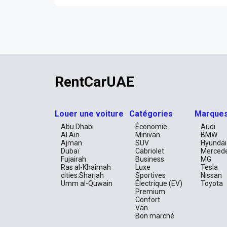
RentCarUAE
Louer une voiture
Catégories
Marque
Abu Dhabi
Économie
Audi
Al Ain
Minivan
BMW
Ajman
SUV
Hyundai
Dubaï
Cabriolet
Merced
Fujairah
Business
MG
Ras al-Khaimah
Luxe
Tesla
cities.Sharjah
Sportives
Nissan
Umm al-Quwain
Électrique (EV)
Toyota
Premium
Confort
Van
Bon marché