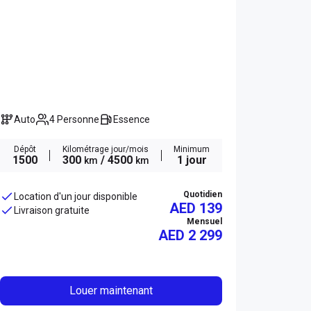
Auto
4 Personne
Essence
Dépôt
Kilométrage jour/mois
Minimum
1500
300
/ 4500
1 jour
km
km
Quotidien
Location d'un jour disponible
AED 139
Livraison gratuite
Mensuel
AED
2 299
Louer maintenant