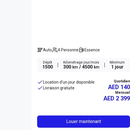
Auto
4 Personne
Essence
Dépôt
Kilométrage jour/mois
Minimum
1500
300
/ 4500
1 jour
km
km
Quotidien
Location d'un jour disponible
AED 140
Livraison gratuite
Mensuel
AED
2 399
Louer maintenant