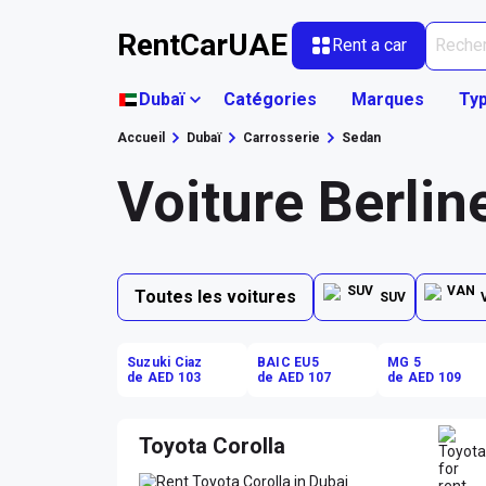
RentCarUAE
Rent a car
Dubaï
Catégories
Marques
Typ
Accueil
Dubaï
Carrosserie
Sedan
Voiture Berlin
Toutes les voitures
SUV
Suzuki Ciaz
BAIC EU5
MG 5
de AED 103
de AED 107
de AED 109
Toyota Corolla