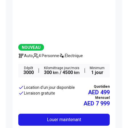
NOUVEAU
Auto
4 Personne
Électrique
Dépôt
Kilométrage jour/mois
Minimum
3000
300
/ 4500
1 jour
km
km
Quotidien
Location d'un jour disponible
AED 499
Livraison gratuite
Mensuel
AED
7 999
Louer maintenant