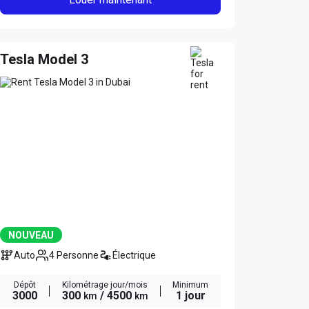
Tesla Model 3
NOUVEAU
Auto
4 Personne
Électrique
Dépôt
Kilométrage jour/mois
Minimum
3000
300
/ 4500
1 jour
km
km