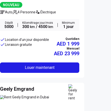
NOUVEAU
Auto
4 Personne
Électrique
Dépôt
Kilométrage jour/mois
Minimum
5000
300
/ 4500
1 jour
km
km
Quotidien
Location d'un jour disponible
AED 1 999
Livraison gratuite
Mensuel
AED
23 999
Louer maintenant
Geely Emgrand