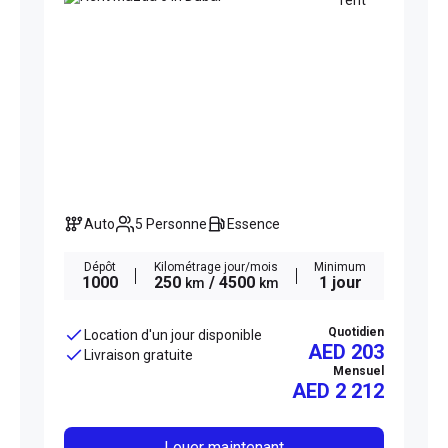
Auto
5 Personne
Essence
Dépôt
Kilométrage jour/mois
Minimum
1000
250
/ 4500
1 jour
km
km
Quotidien
Location d'un jour disponible
AED 203
Livraison gratuite
Mensuel
AED
2 212
Louer maintenant