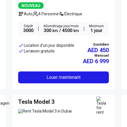
NOUVEAU
Auto
4 Personne
Électrique
Dépôt
Kilométrage jour/mois
Minimum
3000
300
/ 4500
1 jour
km
km
Quotidien
Location d'un jour disponible
AED 450
Livraison gratuite
Mensuel
AED
6 999
Louer maintenant
Tesla Model 3