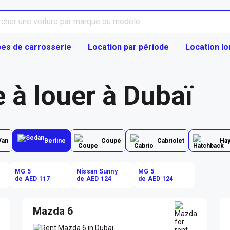
es de carrosserie
Location par période
Location l
e à louer à Dubaï
Van
Berline
Coupé
Cabriolet
Ha
MG 5
Nissan Sunny
MG 5
de AED 117
de AED 124
de AED 124
Mazda 6