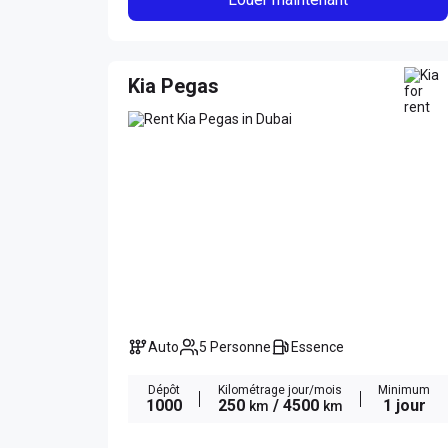
Kia Pegas
Auto
5 Personne
Essence
Dépôt
Kilométrage jour/mois
Minimum
1000
250
/ 4500
1 jour
km
km