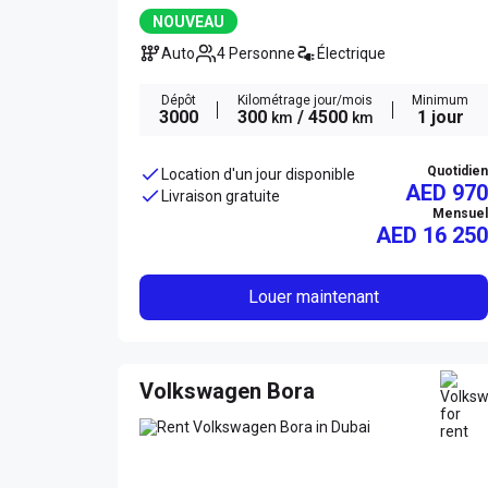
NOUVEAU
Auto
4 Personne
Électrique
Dépôt
Kilométrage jour/mois
Minimum
3000
300
/ 4500
1 jour
km
km
Quotidien
Location d'un jour disponible
AED 970
Livraison gratuite
Mensuel
AED
16 250
Louer maintenant
Volkswagen Bora