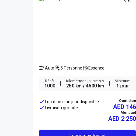
Auto
5 Personne
Essence
Dépôt
Kilométrage jour/mois
Minimum
1000
250
/ 4500
1 jour
km
km
Quotidien
Location d'un jour disponible
AED 146
Livraison gratuite
Mensuel
AED
2 250
Louer maintenant