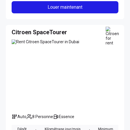
Louer maintenant
Citroen SpaceTourer
Auto
8 Personne
Essence
Dépôt
Kilométrage jour/mois
Minimum