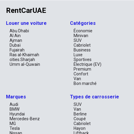
RentCarUAE
Louer une voiture
Catégories
Abu Dhabi
Économie
Al Ain
Minivan
Ajman
SUV
Dubaï
Cabriolet
Fujairah
Business
Ras al-Khaimah
Luxe
cities.Sharjah
Sportives
Umm al-Quwain
Électrique (EV)
Premium
Confort
Van
Bon marché
Marques
Types de carrosserie
Audi
SUV
BMW
Van
Hyundai
Berline
Mercedes-Benz
Coupé
MG
Cabriolet
Tesla
Hayon
Nissan
Liftback