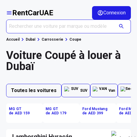
RentCarUAE
Connexion
Accueil
Dubaï
Carrosserie
Coupe
Voiture Coupé à louer à
Dubaï
Toutes les voitures
SUV
Van
MG GT
MG GT
Ford Mustang
Ford Mus
de AED 159
de AED 179
de AED 399
de AED 5
Lamborghini Huracán