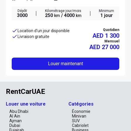
Dépôt
Kilométrage jour/mois
Minimum
3000
250
/ 4000
1 jour
km
km
Quotidien
Location d'un jour disponible
AED 1 300
Livraison gratuite
Mensuel
AED
27 000
Louer maintenant
RentCarUAE
Louer une voiture
Catégories
Abu Dhabi
Économie
Al Ain
Minivan
Ajman
SUV
Dubaï
Cabriolet
Fujairah
Business