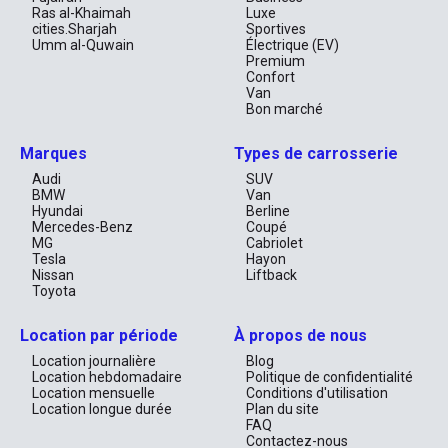
Ras al-Khaimah
Luxe
cities.Sharjah
Sportives
Umm al-Quwain
Électrique (EV)
Premium
Confort
Van
Bon marché
Marques
Types de carrosserie
Audi
SUV
BMW
Van
Hyundai
Berline
Mercedes-Benz
Coupé
MG
Cabriolet
Tesla
Hayon
Nissan
Liftback
Toyota
Location par période
À propos de nous
Location journalière
Blog
Location hebdomadaire
Politique de confidentialité
Location mensuelle
Conditions d'utilisation
Location longue durée
Plan du site
FAQ
Contactez-nous