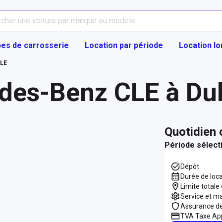
es de carrosserie
Location par période
Location l
LE
des-Benz CLE à Du
quotidien
Période sélect
Dépôt
Durée de loc
Limite totale
Service et m
Assurance d
TVA Taxe App