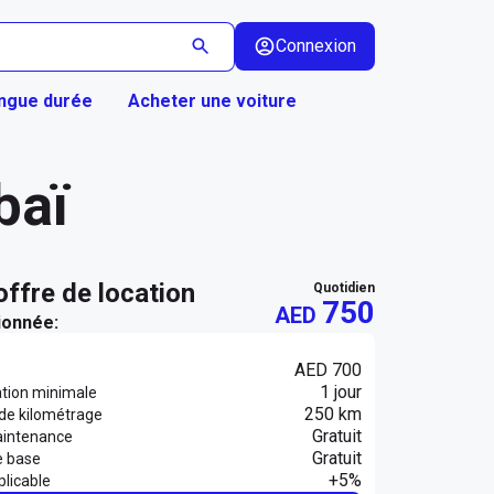
Connexion
ongue durée
Acheter une voiture
baï
 offre de location
quotidien
750
AED
ionnée:
AED 700
1 jour
ation minimale
250 km
 de kilométrage
Gratuit
aintenance
Gratuit
e base
+5%
licable