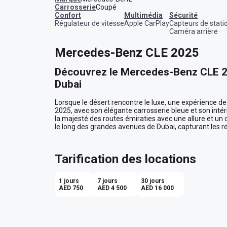
Carrosserie
Coupé
confort
multimédia
sécurité
Régulateur de vitesse
Apple CarPlay
Capteurs de stat
Caméra arrière
Mercedes-Benz CLE 2025
Découvrez le Mercedes-Benz CLE 20
Dubai
Lorsque le désert rencontre le luxe, une expérience d
2025, avec son élégante carrosserie bleue et son intér
la majesté des routes émiraties avec une allure et un 
le long des grandes avenues de Dubai, capturant les re
de ce coupé sensationnel.

Élégance et Raffinement à Chaque D
Tarification des locations
Le design du Mercedes-Benz CLE 2025 ne laisse rien a
sculpturales incarnent parfaitement l’esprit du luxe m
1 jours
7 jours
30 jours
eaux scintillantes du Golfe Persique, tandis que son h
AED 750
AED 4 500
AED 16 000
atmosphère chaleureuse et opulente. Laissez-vous sédu
vos doigts, chaque détail conçu pour éveiller vos sens.

Un Confort et une Technologie de 