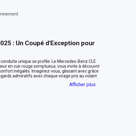
ionnement
25 : Un Coupé d'Exception pour 
e conduite unique se profile. Le Mercedes-Benz CLE 
ieur en cuir rouge somptueux, vous invite à découvrir 
confort inégalés. Imaginez-vous, glissant avec grâce 
gards admiratifs avec chaque virage pris au volant 
Afficher plus
étail
u hasard. Sa silhouette aérodynamique et ses lignes 
oderne. Le bleu profond de sa carrosserie évoque les 
abitacle en cuir rouge vous enveloppe dans une 
ire par la sensation douce et raffinée du cuir sous 
Pointe