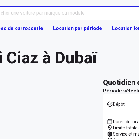
es de carrosserie
Location par période
Location l
 Ciaz à Dubaï
quotidien
Période sélect
Dépôt
Durée de loc
Limite totale
Service et m