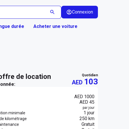
Connexion
ongue durée
Acheter une voiture
 offre de location
quotidien
103
AED
ionnée:
AED 1000
AED 45
par jour
1 jour
ation minimale
250 km
 de kilométrage
Gratuit
aintenance