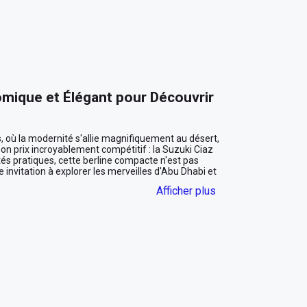
omique et Élégant pour Découvrir 
 où la modernité s'allie magnifiquement au désert, 
on prix incroyablement compétitif : la Suzuki Ciaz 
és pratiques, cette berline compacte n'est pas 
nvitation à explorer les merveilles d'Abu Dhabi et 
Afficher plus
idien
de palmiers de Dubaï ou les vastes boulevards d'Abu 
 sobre et élégant vous confère une allure 
nts quotidiens ou pour impressionner lors d'un 
nc vous enveloppe dans une atmosphère lumineuse et 
mplie sous le soleil éclatant des Émirats.

assagers