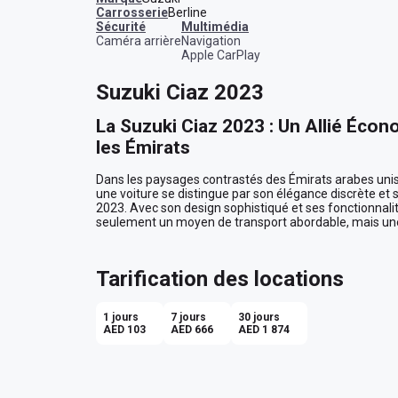
Carrosserie
Berline
sécurité
multimédia
Caméra arrière
Navigation
Apple CarPlay
Suzuki Ciaz 2023
La Suzuki Ciaz 2023 : Un Allié Écon
les Émirats
Dans les paysages contrastés des Émirats arabes unis,
une voiture se distingue par son élégance discrète et s
2023. Avec son design sophistiqué et ses fonctionnalit
seulement un moyen de transport abordable, mais une i
de Dubaï sans compromettre votre budget.

Élégance et Simplicité pour le Quot
Tarification des locations
Imaginez-vous glissant à travers les avenues bordées 
Dhabi, à bord de cette Suzuki Ciaz grise. Son extérieur
1 jours
7 jours
30 jours
professionnelle et raffinée, idéale pour vos déplaceme
AED 103
AED 666
AED 1 874
rendez-vous important. À l'intérieur, l'habitacle bla
apaisante, parfaite pour commencer une journée bien re
Confort Ultime pour Vous et Vos P