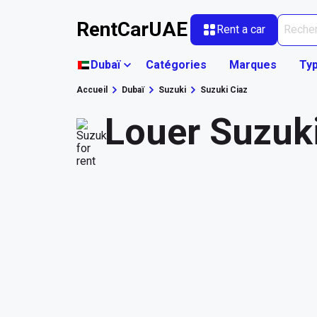
RentCarUAE
Rent a car
Dubaï
Catégories
Marques
Typ
Accueil
Dubaï
Suzuki
Suzuki Ciaz
Louer Suzuki