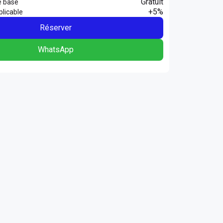
Gratuit
e base
+5%
licable
Réserver
WhatsApp