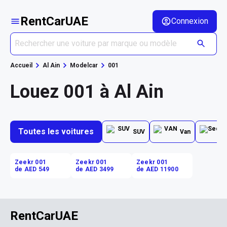
RentCarUAE
Connexion
Accueil
Al Ain
Modelcar
001
Louez 001 à Al Ain
Toutes les voitures
SUV
Van
Zeekr 001
Zeekr 001
Zeekr 001
de AED 549
de AED 3499
de AED 11900
RentCarUAE