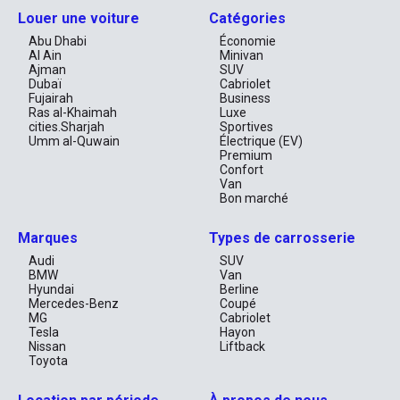
Louer une voiture
Catégories
Abu Dhabi
Économie
Al Ain
Minivan
Ajman
SUV
Dubaï
Cabriolet
Fujairah
Business
Ras al-Khaimah
Luxe
cities.Sharjah
Sportives
Umm al-Quwain
Électrique (EV)
Premium
Confort
Van
Bon marché
Marques
Types de carrosserie
Audi
SUV
BMW
Van
Hyundai
Berline
Mercedes-Benz
Coupé
MG
Cabriolet
Tesla
Hayon
Nissan
Liftback
Toyota