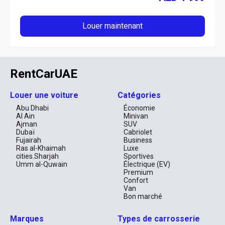
Louer maintenant
RentCarUAE
Louer une voiture
Catégories
Abu Dhabi
Économie
Al Ain
Minivan
Ajman
SUV
Dubaï
Cabriolet
Fujairah
Business
Ras al-Khaimah
Luxe
cities.Sharjah
Sportives
Umm al-Quwain
Électrique (EV)
Premium
Confort
Van
Bon marché
Marques
Types de carrosserie