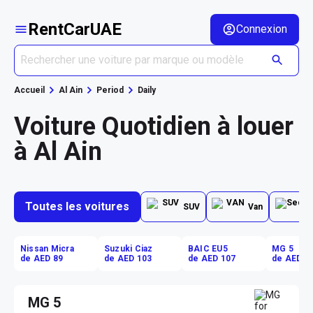
RentCarUAE
Connexion
Accueil
Al Ain
Period
Daily
Voiture Quotidien à louer
à Al Ain
Toutes les voitures
SUV
Van
Nissan Micra
Suzuki Ciaz
BAIC EU5
MG 5
de AED 89
de AED 103
de AED 107
de AED 1
MG 5