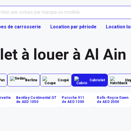
pes de carrosserie
Location par période
Location l
let à louer à Al Ain
Van
Berline
Coupé
Cabriolet
Ha
rvette
Bentley Continental GT
Porsche 911
Rolls-Royce Dawn
de AED 1050
de AED 1300
de AED 2000