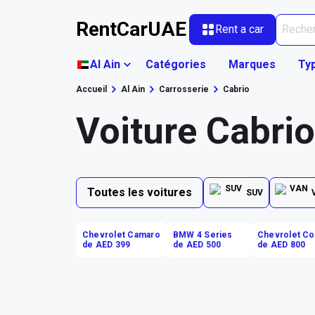
RentCarUAE
Rent a car
Al Ain
Catégories
Marques
Ty
Accueil
Al Ain
Carrosserie
Cabrio
Voiture Cabrio
Toutes les voitures
SUV
Chevrolet Camaro
BMW 4 Series
Chevrolet Co
de AED 399
de AED 500
de AED 800