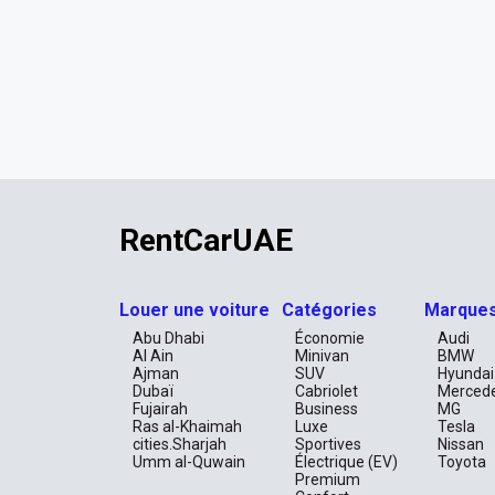
RentCarUAE
Louer une voiture
Catégories
Marque
Abu Dhabi
Économie
Audi
Al Ain
Minivan
BMW
Ajman
SUV
Hyundai
Dubaï
Cabriolet
Merced
Fujairah
Business
MG
Ras al-Khaimah
Luxe
Tesla
cities.Sharjah
Sportives
Nissan
Umm al-Quwain
Électrique (EV)
Toyota
Premium