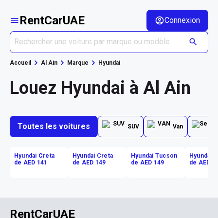
RentCarUAE
Connexion
Accueil
Al Ain
Marque
Hyundai
Louez Hyundai à Al Ain
Toutes les voitures
SUV
Van
Hyundai Creta
Hyundai Creta
Hyundai Tucson
Hyundai 
de AED 141
de AED 149
de AED 149
de AED 1
RentCarUAE