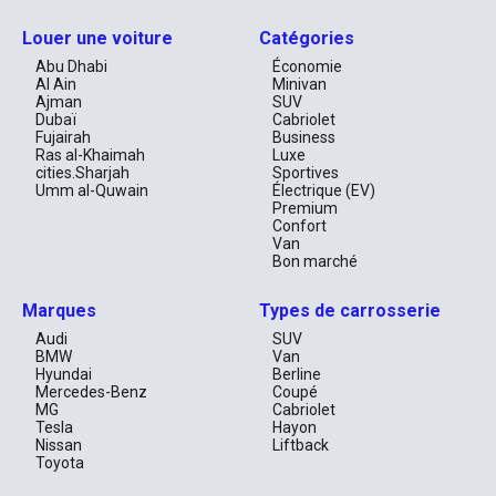
Louer une voiture
Catégories
Abu Dhabi
Économie
Al Ain
Minivan
Ajman
SUV
Dubaï
Cabriolet
Fujairah
Business
Ras al-Khaimah
Luxe
cities.Sharjah
Sportives
Umm al-Quwain
Électrique (EV)
Premium
Confort
Van
Bon marché
Marques
Types de carrosserie
Audi
SUV
BMW
Van
Hyundai
Berline
Mercedes-Benz
Coupé
MG
Cabriolet
Tesla
Hayon
Nissan
Liftback
Toyota